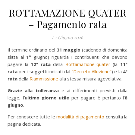
ROTTAMAZIONE QUATER
– Pagamento rata
/
1 Giugno 2026
Il termine ordinario del
31 maggio
(cadendo di domenica
slitta al 1° giugno) riguarda i contribuenti che devono
pagare la
12ª rata
della
Rottamazione-quater
(la
11ª
rata
per i soggetti indicati dal
"Decreto Alluvione"
) e la
4ª
rata
della
Riammissione
alla stessa misura agevolativa.
Grazie alla tolleranza
e ai differimenti previsti dalla
legge,
l’ultimo giorno utile
per pagare è pertanto l’
8
giugno
.
Per conoscere tutte le
modalità di pagamento
consulta la
pagina dedicata.