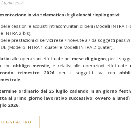
 Luglio 2026
esentazione in via telematica
degli
elenchi riepilogativi
:
delle cessioni e acquisti intracomunitari di beni (Modelli INTRA 1-
e INTRA 2-bis);
delle prestazioni di servizi rese / ricevute a / da soggetti passivi
UE (Modello INTRA 1-quater e Modelli INTRA 2-quater),
lativi
alle operazioni effettuate nel
mese di giugno
, per i sogge
a con
obbligo mensile,
e relativi alle operazioni effettuate
n
econdo trimestre 2026
per i soggetti Iva con
obbli
imestrale.
 termine ordinario del 25 luglio cadendo in un giorno festi
itta al primo giorno lavorativo successivo, ovvero a
lunedì
glio 2026.
LEGGI ALTRO