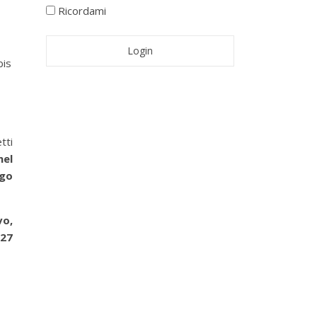
Ricordami
bis
tti
el
go
vo,
 27