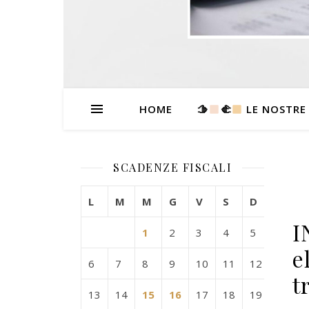
HOME
🫱
‍🫲
LE NOSTRE
SCADENZE FISCALI
L
M
M
G
V
S
D
I
1
2
3
4
5
e
6
7
8
9
10
11
12
t
13
14
15
16
17
18
19