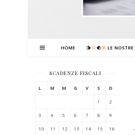
HOME
🫱
‍🫲
LE NOSTRE
SCADENZE FISCALI
L
M
M
G
V
S
D
1
2
3
4
5
6
7
8
9
10
11
12
13
14
15
16