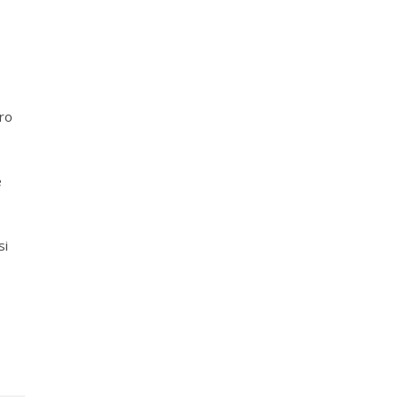
ro
e
si
o …)