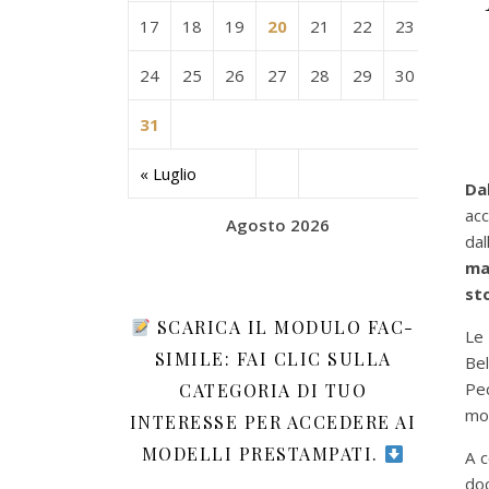
17
18
19
20
21
22
23
24
25
26
27
28
29
30
31
« Luglio
Da
ac
Agosto 2026
da
ma
sto
SCARICA IL MODULO FAC-
Le 
SIMILE: FAI CLIC SULLA
Bel
P
CATEGORIA DI TUO
mod
INTERESSE PER ACCEDERE AI
MODELLI PRESTAMPATI.
A 
do