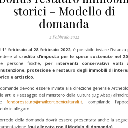
storici – Modello di
domanda
2 Febbraio 2022
l 1° febbraio al 28 febbraio 2022
, è possibile inviare l'istanza
cedere al
credito d’imposta per le spese sostenute nel 2
lle persone fisiche,
per interventi conservativi volti a
nutenzione, protezione e restauro degli immobili di intere
rico e artistico
.
domande devono essere inviate alla direzione generale Archeol
le arti e Paesaggio del ministero della Cultura (Dg Abap) all’indir
ec:
fondorestauro@mailcert.beniculturali.it
, compilando l’appos
ulo in allegato.
corredo della domanda dovrà essere presentata anche la segue
cumentazione
(qui allegata con il Modulo di domanda)
: