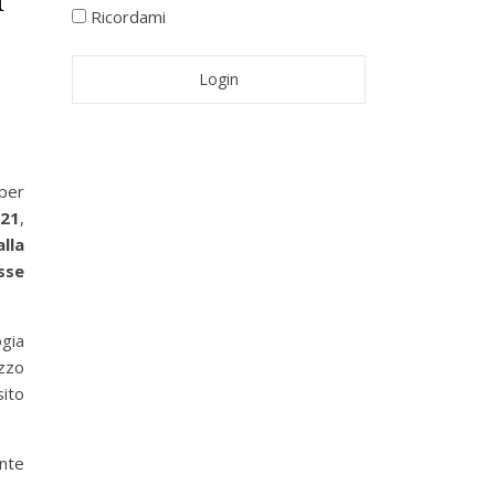
Ricordami
 per
021
,
lla
sse
ogia
izzo
ito
nte