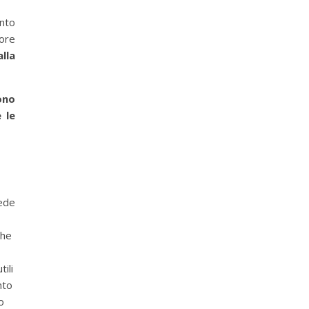
nto
lore
alla
sono
 le
sede
che
o …)
ili
nto
o