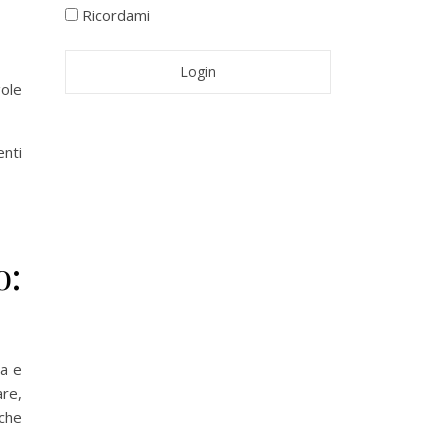
Ricordami
gole
enti
o:
ca e
are,
 che