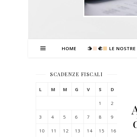
HOME
🫱
‍🫲
LE NOSTRE
SCADENZE FISCALI
L
M
M
G
V
S
D
1
2
3
4
5
6
7
8
9
10
11
12
13
14
15
16