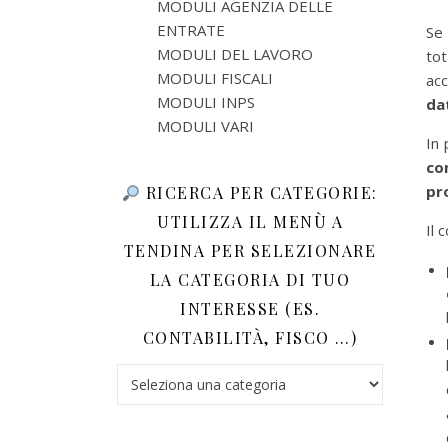
MODULI AGENZIA DELLE
ENTRATE
Se
MODULI DEL LAVORO
tot
MODULI FISCALI
ac
MODULI INPS
dat
MODULI VARI
In 
co
pr
RICERCA PER CATEGORIE:
UTILIZZA IL MENÙ A
Il 
TENDINA PER SELEZIONARE
LA CATEGORIA DI TUO
INTERESSE (ES.
CONTABILITÀ, FISCO …)
Ricerca per categorie: utilizza il menù a tendina 