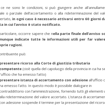
 ce ne sono le condizioni, si può giungere anche all’annullame
ale o parziale dell’accertamento o alla rideterminazione del va
certato,
in ogni caso è necessario attivarsi entro 60 giorni d
a in cui l’avviso è stato notificato.
particolare, occorre sapere che n
ella parte finale dell’avviso 
munque indicate tutte le informazioni utili per far valere
oprie ragioni.
contribuente può:
presentare ricorso alla Corte di giustizia tributaria
competente
(cioè quella del capoluogo della provincia in cui ha 
l’ufficio che ha emesso l’atto)
presentare istanza di accertamento con adesione
all’ufficio 
ha emesso l’atto. In questo modo è possibile dialogare in
per selezionare la categoria di tuo interesse (es. contabilità, Fisc
contraddittorio con l’amministrazione, fornendo tutti gli elementi ut
alla rideterminazione del valore accertato. L’istanza di accertame
con adesione sospende il termine per la presentazione del ricors