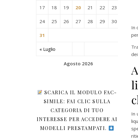
17
18
19
20
21
22
23
24
25
26
27
28
29
30
In 
per
31
Tra
« Luglio
dei
Agosto 2026
A
l
SCARICA IL MODULO FAC-
c
SIMILE: FAI CLIC SULLA
CATEGORIA DI TUO
In 
INTERESSE PER ACCEDERE AI
liq
MODELLI PRESTAMPATI.
spe
rit