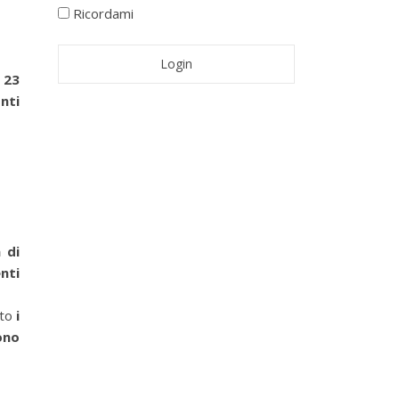
Ricordami
 23
nti
 di
nti
nto
i
ono