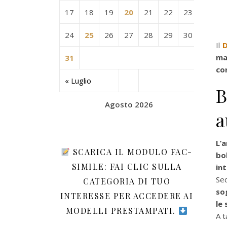
17
18
19
20
21
22
23
24
25
26
27
28
29
30
Il
D
ma
31
cor
« Luglio
B
Agosto 2026
a
L’
SCARICA IL MODULO FAC-
bo
SIMILE: FAI CLIC SULLA
int
Sec
CATEGORIA DI TUO
so
INTERESSE PER ACCEDERE AI
le 
MODELLI PRESTAMPATI.
A t