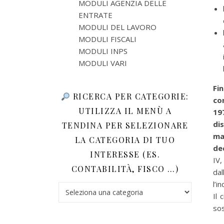
MODULI AGENZIA DELLE
ENTRATE
MODULI DEL LAVORO
MODULI FISCALI
MODULI INPS
MODULI VARI
Fi
RICERCA PER CATEGORIE:
co
UTILIZZA IL MENÙ A
19
di
TENDINA PER SELEZIONARE
mat
LA CATEGORIA DI TUO
de
INTERESSE (ES.
IV,
CONTABILITÀ, FISCO …)
dal
l’i
Ricerca per categorie: utilizza il menù a tendina 
Il 
sos