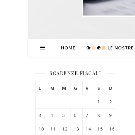
HOME
🫱
‍🫲
LE NOSTRE
SCADENZE FISCALI
L
M
M
G
V
S
D
1
2
3
4
5
6
7
8
9
10
11
12
13
14
15
16