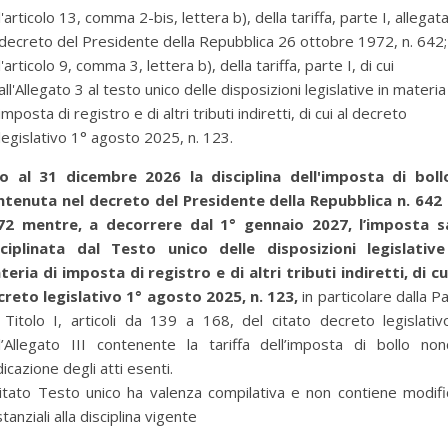
l'articolo 13, comma 2-bis, lettera b), della tariffa, parte I, allegata
decreto del Presidente della Repubblica 26 ottobre 1972, n. 642;
l'articolo 9, comma 3, lettera b), della tariffa, parte I, di cui
all'Allegato 3 al testo unico delle disposizioni legislative in materia
imposta di registro e di altri tributi indiretti, di cui al decreto
legislativo 1° agosto 2025, n. 123.
no al 31 dicembre 2026 la disciplina dell'imposta di boll
ntenuta nel decreto del Presidente della Repubblica n. 642 
72 mentre, a decorrere dal 1° gennaio 2027, l’imposta s
sciplinata dal Testo unico delle disposizioni legislative
eria di imposta di registro e di altri tributi indiretti, di cu
creto legislativo 1° agosto 2025, n. 123,
in particolare dalla P
 Titolo I, articoli da 139 a 168, del citato decreto legislati
l’Allegato III contenente la tariffa dell’imposta di bollo no
ndicazione degli atti esenti.
per selezionare la categoria di tuo interesse (es. contabilità, Fisc
citato Testo unico ha valenza compilativa e non contiene modif
tanziali alla disciplina vigente