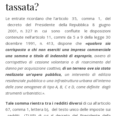
tassata?
Le entrate ricordano che l'articolo 35, comma 1, del
decreto del Presidente della Repubblica 8 giugno
2001, n. 327 in cui sono confluite le disposizioni
contenute nell'articolo 11, commi da 5 a 9 della legge 30
dicembre 1991, n. 413, dispone che
«q
ualora sia
corrisposta a chi non eserciti una impresa commerciale
una somma a titolo di indennità di esproprio
, ovvero di
corrispettivo di cessione volontaria o di risarcimento del
danno per acquisizione coattiva,
di un terreno ove sia stata
realizzata un'opera pubblica,
un intervento di edilizia
residenziale pubblica o una infrastruttura urbana all'interno
delle zone omogenee di tipo A, B, C e D, come definite dagli
strumenti urbanistici.»
.
Tale somma rientra tra i redditi diversi
di cui all'articolo
67, comma 1, lettera b), del testo unico delle imposte sui
redditi (TUIR) di cui al decreto del Presidente della