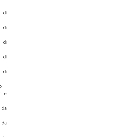
 di
 di
 di
 di
 di
o
i e
 da
o …)
 da