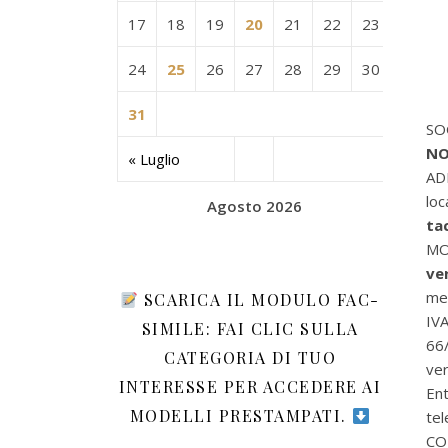
17
18
19
20
21
22
23
24
25
26
27
28
29
30
31
SO
NO
« Luglio
AD
lo
Agosto 2026
ta
MO
ve
med
SCARICA IL MODULO FAC-
IVA
SIMILE: FAI CLIC SULLA
66/
CATEGORIA DI TUO
ver
INTERESSE PER ACCEDERE AI
Ent
MODELLI PRESTAMPATI.
tel
CO