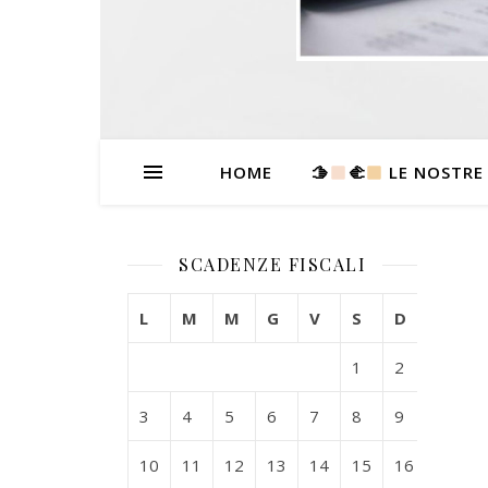
HOME
🫱
‍🫲
LE NOSTRE
SCADENZE FISCALI
L
M
M
G
V
S
D
1
2
3
4
5
6
7
8
9
10
11
12
13
14
15
16