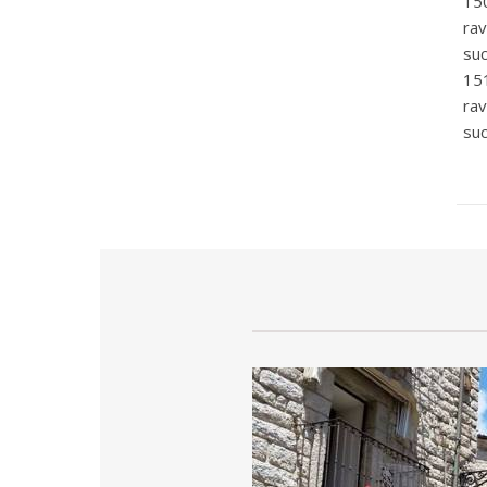
15
ra
suc
15
ra
suc