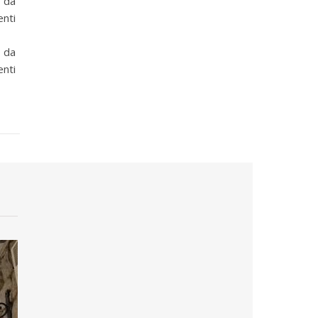
 da
nti
 da
nti