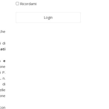
Ricordami
che
 di
ati
a e
ione
i P.
. n.
o di
elle
ione
con