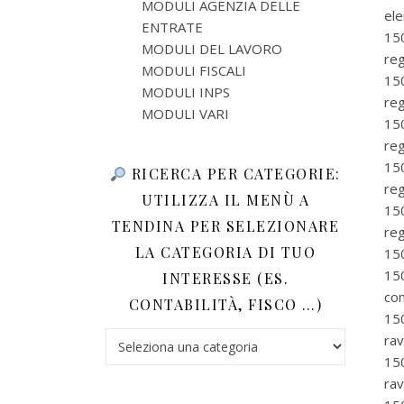
MODULI AGENZIA DELLE
ele
ENTRATE
15
MODULI DEL LAVORO
reg
MODULI FISCALI
15
MODULI INPS
reg
MODULI VARI
15
reg
15
RICERCA PER CATEGORIE:
reg
UTILIZZA IL MENÙ A
15
TENDINA PER SELEZIONARE
reg
LA CATEGORIA DI TUO
15
15
INTERESSE (ES.
co
CONTABILITÀ, FISCO …)
15
Ricerca per categorie: utilizza il menù a tendina 
rav
15
rav