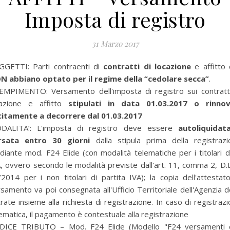
Imposta di registro
31 Marzo 2017
GGETTI: Parti contraenti di
contratti di locazione
e affitto 
N abbiano optato per il regime della “cedolare secca”
.
EMPIMENTO: Versamento dell'imposta di registro sui contratti
cazione e affitto
stipulati in data
01.03.2017
o rinnov
citamente a decorrere dal 01.03.2017
DALITA’: L'imposta di registro deve essere
autoliquidat
rsata entro 30 giorni
dalla stipula prima della registraz
iante mod. F24 Elide (con modalità telematiche per i titolari d
, ovvero secondo le modalità previste dall'art. 11, comma 2, D.L
2014 per i non titolari di partita IVA); la copia dell'attestat
samento va poi consegnata all'Ufficio Territoriale dell'Agenzia d
rate insieme alla richiesta di registrazione. In caso di registraz
ematica, il pagamento è contestuale alla registrazione
DICE TRIBUTO – Mod. F24 Elide (Modello "F24 versamenti 