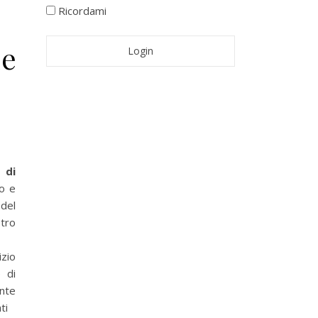
Ricordami
ne
 di
so e
del
tro
zio
e di
ente
ti