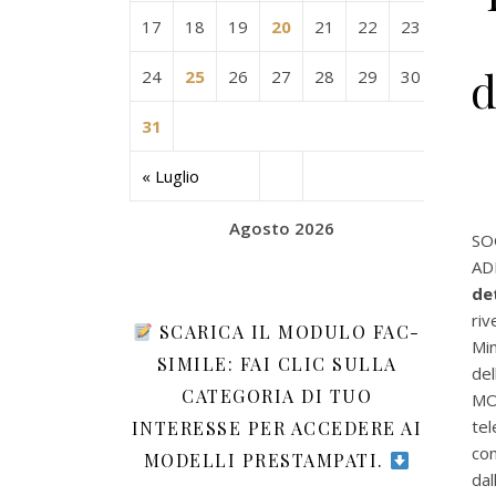
17
18
19
20
21
22
23
d
24
25
26
27
28
29
30
31
« Luglio
Agosto 2026
SO
AD
de
ri
SCARICA IL MODULO FAC-
Mi
SIMILE: FAI CLIC SULLA
del
CATEGORIA DI TUO
MO
tel
INTERESSE PER ACCEDERE AI
con
MODELLI PRESTAMPATI.
dal