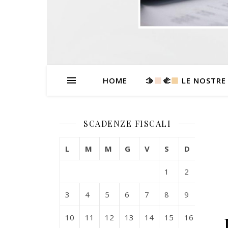
HOME
🫱
‍🫲
LE NOSTRE
SCADENZE FISCALI
L
M
M
G
V
S
D
1
2
3
4
5
6
7
8
9
10
11
12
13
14
15
16