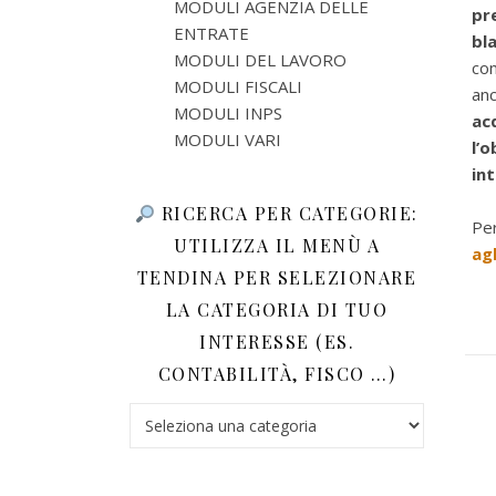
MODULI AGENZIA DELLE
pr
ENTRATE
bl
MODULI DEL LAVORO
com
MODULI FISCALI
anc
MODULI INPS
ac
MODULI VARI
l’
in
RICERCA PER CATEGORIE:
Per
UTILIZZA IL MENÙ A
agl
TENDINA PER SELEZIONARE
LA CATEGORIA DI TUO
INTERESSE (ES.
CONTABILITÀ, FISCO …)
Ricerca per categorie: utilizza il menù a tendina 