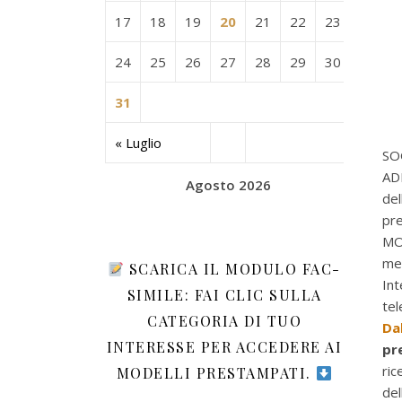
17
18
19
20
21
22
23
24
25
26
27
28
29
30
31
« Luglio
SO
AD
Agosto 2026
del
pre
MO
med
SCARICA IL MODULO FAC-
Int
SIMILE: FAI CLIC SULLA
te
CATEGORIA DI TUO
Dal
INTERESSE PER ACCEDERE AI
pr
ric
MODELLI PRESTAMPATI.
del