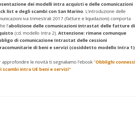
esentazione dei modelli intra acquisti e delle comunicazioni
ack list e degli scambi con San Marino
. L’introduzione delle
unicazioni iva trimestrali 2017 (fatture e liquidazioni) comporta
he l’
abolizione delle comunicazioni intrastat delle fatture di
quisto
(cd. modello Intra 2).
Attenzione: rimane comunque
obbligo di comunicazione Intrastat delle cessioni
tracomunitarie di beni e servizi (cosiddetto modello Intra 1)
 approfondire le novità ti segnaliamo l'ebook
"
Obblighi conness
i scambi intra UE beni e servizi"
per selezionare la categoria di tuo interesse (es. contabilità, Fisc