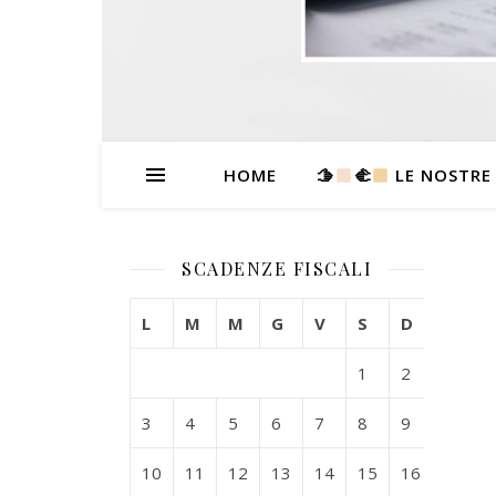
HOME
🫱
‍🫲
LE NOSTRE
SCADENZE FISCALI
L
M
M
G
V
S
D
1
2
3
4
5
6
7
8
9
10
11
12
13
14
15
16