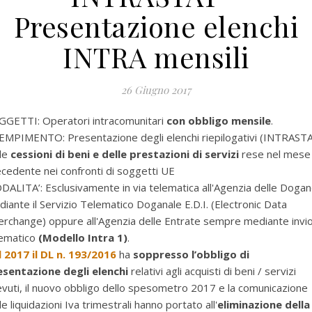
Presentazione elenchi
INTRA mensili
26 Giugno 2017
GGETTI: Operatori intracomunitari
con obbligo mensile
.
EMPIMENTO:
Presentazione degli elenchi riepilogativi (INTRAST
le
cessioni di beni e delle prestazioni di servizi
rese nel mese
cedente nei confronti di soggetti UE
DALITA’:
Esclusivamente in via telematica all'Agenzia delle Doga
iante il Servizio Telematico Doganale E.D.I. (Electronic Data
erchange) oppure all'Agenzia delle Entrate sempre mediante invi
lematico
(Modello Intra 1)
.
 2017 il DL n. 193/2016
ha
soppresso l’obbligo di
esentazione degli elenchi
relativi agli acquisti di beni / servizi
evuti, il nuovo obbligo dello spesometro 2017 e la comunicazione
le liquidazioni Iva trimestrali hanno portato all'
eliminazione della