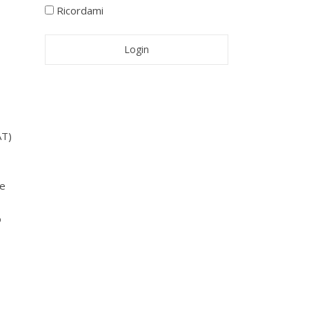
Ricordami
AT)
ne
o