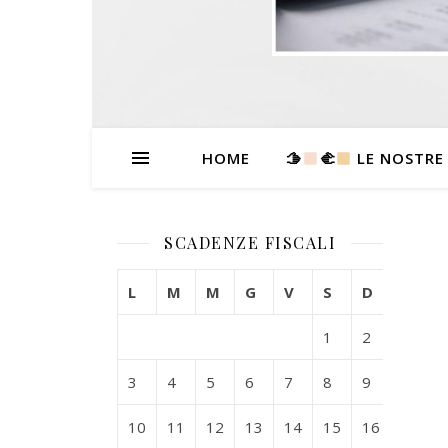
HOME
🫱
‍🫲
LE NOSTRE
SCADENZE FISCALI
L
M
M
G
V
S
D
1
2
3
4
5
6
7
8
9
10
11
12
13
14
15
16