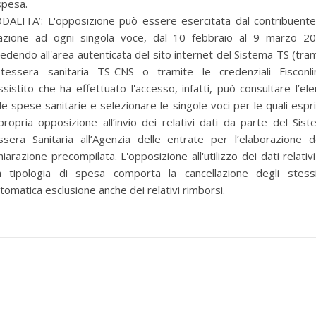
spesa.
DALITA’: L'opposizione può essere esercitata dal contribuente,
lazione ad ogni singola voce, dal 10 febbraio al 9 marzo 20
edendo all'area autenticata del sito internet del Sistema TS (tra
 tessera sanitaria TS-CNS o tramite le credenziali Fisconlin
ssistito che ha effettuato l'accesso, infatti, può consultare l’el
le spese sanitarie e selezionare le singole voci per le quali esp
propria opposizione all’invio dei relativi dati da parte del Sis
sera Sanitaria all’Agenzia delle entrate per l’elaborazione d
hiarazione precompilata. L'opposizione all'utilizzo dei dati relativ
a tipologia di spesa comporta la cancellazione degli stess
utomatica esclusione anche dei relativi rimborsi.
per selezionare la categoria di tuo interesse (es. contabilità, Fisc