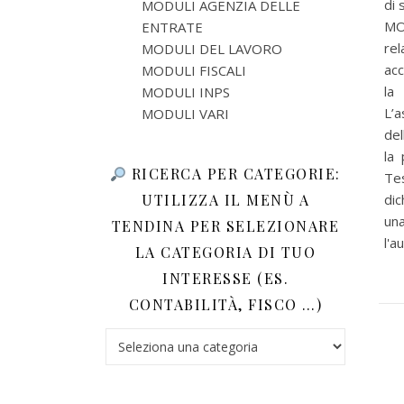
di 
MODULI AGENZIA DELLE
MO
ENTRATE
re
MODULI DEL LAVORO
acc
MODULI FISCALI
la
MODULI INPS
L’a
MODULI VARI
del
la 
RICERCA PER CATEGORIE:
Tes
UTILIZZA IL MENÙ A
dic
un
TENDINA PER SELEZIONARE
l'a
LA CATEGORIA DI TUO
INTERESSE (ES.
CONTABILITÀ, FISCO …)
Ricerca per categorie: utilizza il menù a tendina 