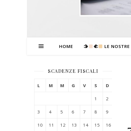
HOME
🫱
‍🫲
LE NOSTRE
SCADENZE FISCALI
L
M
M
G
V
S
D
1
2
3
4
5
6
7
8
9
10
11
12
13
14
15
16