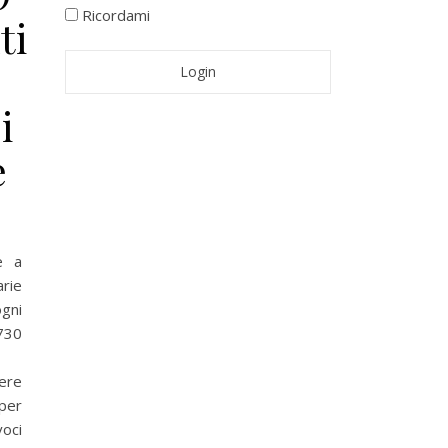
Ricordami
ti
i
e
e a
arie
gni
 730
ere
 per
voci