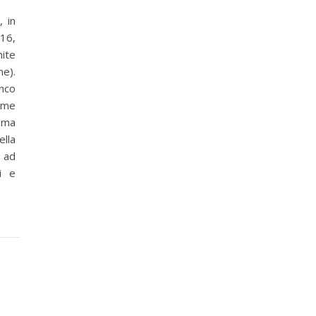
 in
16,
mite
e).
enco
rime
tema
ella
i ad
i e
o …)