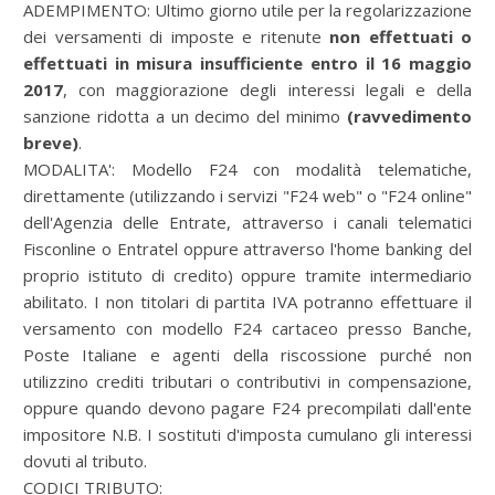
ADEMPIMENTO:
Ultimo giorno utile per la regolarizzazione
dei versamenti di imposte e ritenute
non effettuati o
effettuati in misura insufficiente entro il 16 maggio
2017
, con maggiorazione degli interessi legali e della
sanzione ridotta a un decimo del minimo
(ravvedimento
breve)
.
MODALITA':
Modello F24 con modalità telematiche,
direttamente (utilizzando i servizi "F24 web" o "F24 online"
dell'Agenzia delle Entrate, attraverso i canali telematici
Fisconline o Entratel oppure attraverso l'home banking del
proprio istituto di credito) oppure tramite intermediario
abilitato. I non titolari di partita IVA potranno effettuare il
versamento con modello F24 cartaceo presso Banche,
Poste Italiane e agenti della riscossione purché non
utilizzino crediti tributari o contributivi in compensazione,
oppure quando devono pagare F24 precompilati dall'ente
impositore N.B. I sostituti d'imposta cumulano gli interessi
dovuti al tributo.
CODICI TRIBUTO: