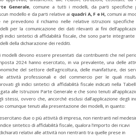
rte Generale
, comune a tutti i modelli, da parti specifiche 
scun modello e da parti relative ai
quadri A, F e H,
comuni ai mod
 ne prevedono il richiamo nelle relative istruzioni specifiche
elli per la comunicazione dei dati rilevanti ai fini dell’applicaz
li indici sintetici di affidabilità fiscale, che sono parte integrante
elli della dichiarazione dei redditi.
i modelli devono essere presentati dai contribuenti che nel per
mposta 2024 hanno esercitato, in via prevalente, una delle atti
nomiche del settore dell’agricoltura, delle manifatture, dei serv
lle attività professionali e del commercio per le quali risult
rovati gli indici sintetici di affidabilità fiscale indicati nella Tabel
egata alle Istruzioni Parte Generale e che sono tenuti all’applicaz
li stessi, ovvero che, ancorché esclusi dall’applicazione degli ind
o comunque tenuti alla presentazione dei modelli, in quanto:
per selezionare la categoria di tuo interesse (es. contabilità, Fisc
esercitano due o più attività di impresa, non rientranti nel medes
indice sintetico di affidabilità fiscale, qualora l’importo dei ricavi
dichiarati relativi alle attività non rientranti tra quelle prese in