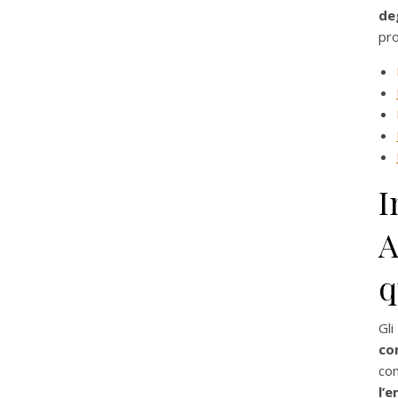
de
pro
I
A
q
Gl
co
con
l’