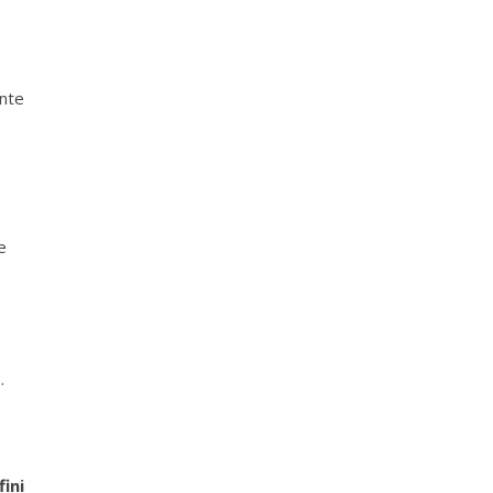
nte
e
.
fini