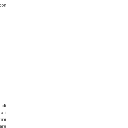
con
e
 di
ra i
ire
are