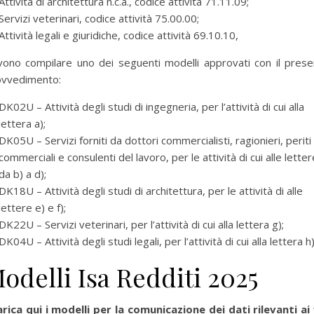
Attività di architettura n.c.a., codice attività 71.11.09;
Servizi veterinari, codice attività 75.00.00;
Attività legali e giuridiche, codice attività 69.10.10,
vono compilare uno dei seguenti modelli approvati con il prese
ovvedimento:
DK02U – Attività degli studi di ingegneria, per l’attività di cui alla
lettera a);
DK05U – Servizi forniti da dottori commercialisti, ragionieri, periti
commerciali e consulenti del lavoro, per le attività di cui alle letter
da b) a d);
DK18U – Attività degli studi di architettura, per le attività di alle
lettere e) e f);
DK22U – Servizi veterinari, per l’attività di cui alla lettera g);
DK04U – Attività degli studi legali, per l’attività di cui alla lettera h)
odelli Isa Redditi 2025
rica qui i modelli per la comunicazione dei dati rilevanti ai 