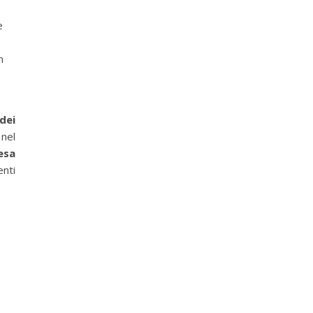
e
n
 dei
 nel
esa
nti