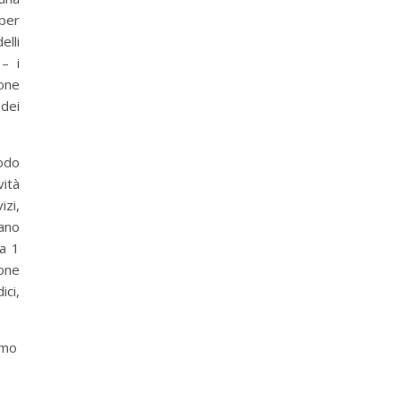
per
elli
 – i
ione
 dei
iodo
vità
izi,
ano
la 1
ione
ici,
o …)
imo