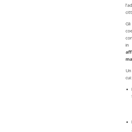
l’
cit
Gli
coe
con
in
aff
ma
U
cui: