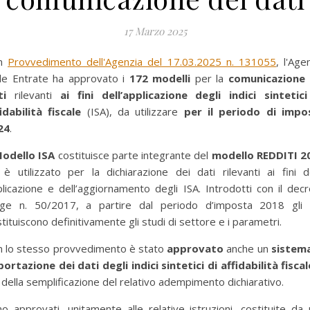
17 Marzo 2025
on
Provvedimento dell'Agenzia del 17.03.2025 n. 131055
, l'Age
lle Entrate ha approvato i
172 modelli
per la
comunicazione 
ti
rilevanti
ai fini dell’applicazione degli indici sintetici
idabilità fiscale
(ISA), da utilizzare
per il periodo di impo
24
.
odello ISA
costituisce parte integrante del
modello REDDITI 2
è utilizzato per la dichiarazione dei dati rilevanti ai fini d
licazione e dell’aggiornamento degli ISA. Introdotti con il dec
gge n. 50/2017, a partire dal periodo d’imposta 2018 gli 
tituiscono definitivamente gli studi di settore e i parametri.
n lo stesso provvedimento è stato
approvato
anche un
sistema
ortazione dei dati degli indici sintetici di affidabilità fisca
i della semplificazione del relativo adempimento dichiarativo.
o approvati, unitamente alle relative istruzioni, costituite da