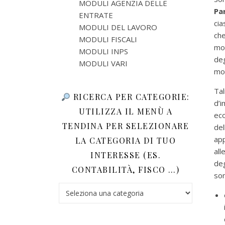
MODULI AGENZIA DELLE
Pa
ENTRATE
cia
MODULI DEL LAVORO
che
MODULI FISCALI
mod
MODULI INPS
deg
MODULI VARI
mod
Tal
RICERCA PER CATEGORIE:
d’i
UTILIZZA IL MENÙ A
eco
TENDINA PER SELEZIONARE
de
app
LA CATEGORIA DI TUO
all
INTERESSE (ES.
deg
CONTABILITÀ, FISCO …)
son
Ricerca per categorie: utilizza il menù a tendina 