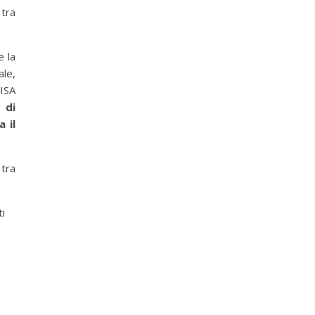
tra
e la
ale,
 ISA
o di
 il
 tra
i