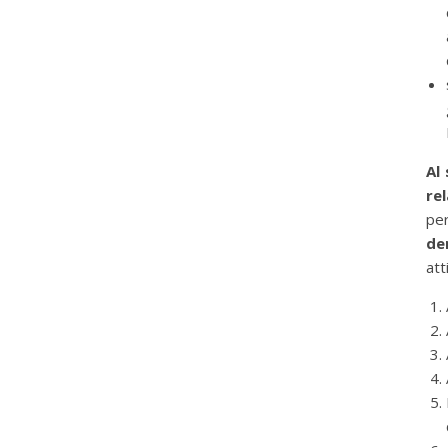
Al 
rel
pe
de
att