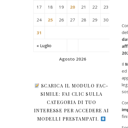
17
18
19
20
21
22
23
24
25
26
27
28
29
30
C
de
31
da
« Luglio
aff
20
Agosto 2026
Il
M
ed 
app
le
SCARICA IL MODULO FAC-
sos
SIMILE: FAI CLIC SULLA
CATEGORIA DI TUO
Co
imp
INTERESSE PER ACCEDERE AI
fin
MODELLI PRESTAMPATI.
Son