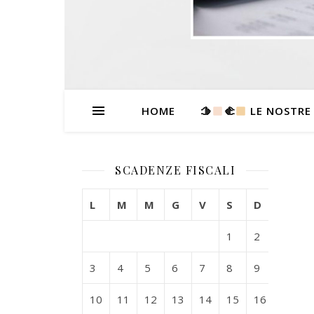
HOME
🫱
‍🫲
LE NOSTRE
SCADENZE FISCALI
L
M
M
G
V
S
D
1
2
3
4
5
6
7
8
9
10
11
12
13
14
15
16