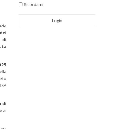
Ricordami
nzia
dei
 di
sta
025
ella
reto
ISA
 di
le
ai
 una