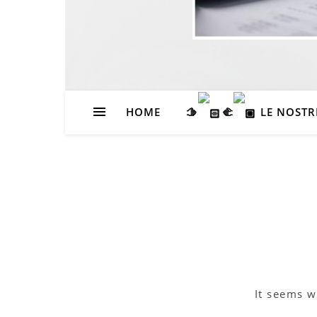
HOME
🫱
‍🫲
LE NOSTR
It seems w