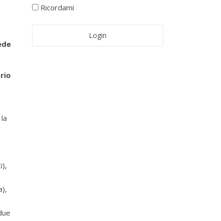
Ricordami
ede
rio
 la
i),
a),
 due