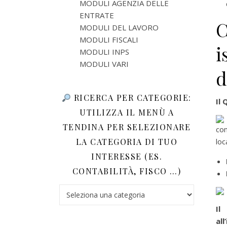
MODULI AGENZIA DELLE
ENTRATE
C
MODULI DEL LAVORO
MODULI FISCALI
i
MODULI INPS
MODULI VARI
d
RICERCA PER CATEGORIE:
Il 
UTILIZZA IL MENÙ A
TENDINA PER SELEZIONARE
co
LA CATEGORIA DI TUO
loc
INTERESSE (ES.
CONTABILITÀ, FISCO …)
Ricerca per categorie: utilizza il menù a tendina 
Il
all