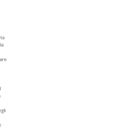
uta
la
tare
l
a
gli
e