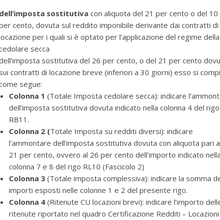
dell’imposta sostitutiva
con aliquota del 21 per cento o del 10
per cento, dovuta sul reddito imponibile derivante dai contratti di
locazione per i quali si è optato per l’applicazione del regime della
cedolare secca
dell’imposta sostitutiva del 26 per cento, o del 21 per cento dov
sui contratti di locazione breve (inferiori a 30 giorni) esso si compi
come segue:
Colonna 1
(Totale Imposta cedolare secca): indicare l’ammon
dell’imposta sostitutiva dovuta indicato nella colonna 4 del rigo
RB11.
Colonna 2 (
Totale Imposta su redditi diversi): indicare
l’ammontare dell’imposta sostitutiva dovuta con aliquota pari a
21 per cento, ovvero al 26 per cento dell’importo indicato nell
colonna 7 e 8 del rigo RL10 (Fascicolo 2)
Colonna 3
(Totale imposta complessiva): indicare la somma de
importi esposti nelle colonne 1 e 2 del presente rigo.
Colonna 4
(Ritenute CU locazioni brevi): indicare l’importo dell
ritenute riportato nel quadro Certificazione Redditi – Locazioni