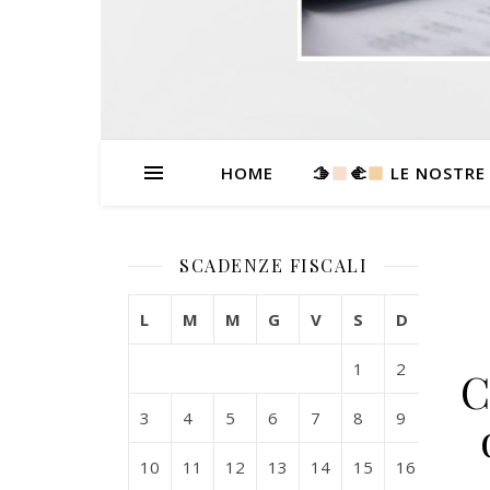
HOME
🫱
‍🫲
LE NOSTRE
SCADENZE FISCALI
L
M
M
G
V
S
D
1
2
C
3
4
5
6
7
8
9
10
11
12
13
14
15
16