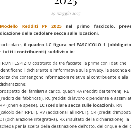
29 Maggio 2025
l
Modello Redditi PF 2025
nel primo fascicolo, prev
ndicazione della cedolare secca sulle locazioni.
particolare,
il quadro LC figura
nel FASCICOLO 1 (obbligato
 tutti i contribuenti) suddiviso in:
FRONTESPIZIO costituito da tre facciate: la prima con i dati che
identificano il dichiarante e l’informativa sulla privacy, la seconda e
terza che contengono informazioni relative al contribuente e alla
dichiarazione;
prospetto dei familiari a carico, quadri RA (redditi dei terreni), RB
(redditi dei fabbricati), RC (redditi di lavoro dipendente e assimilat
RP (oneri e spese),
LC (cedolare secca sulle locazioni)
, RN
(calcolo dell’IRPEF), RV (addizionali all’IRPEF), CR (crediti d’impost
DI (dichiarazione integrativa), RX (risultato della dichiarazione), la
scheda per la scelta della destinazione dell'otto, del cinque e del