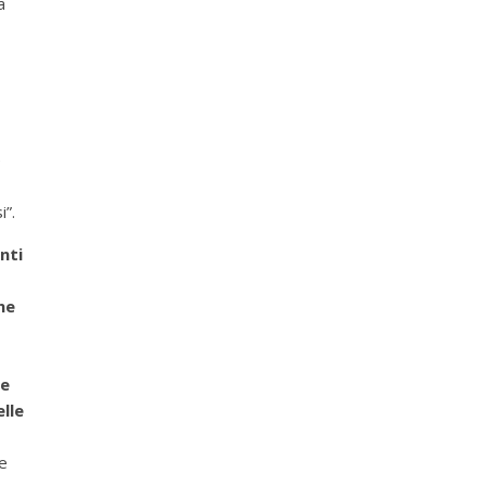
a
e
i”.
nti
ne
he
lle
re