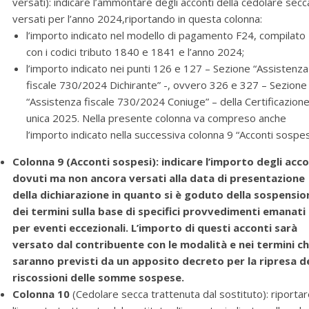
versati): indicare l’ammontare degli acconti della cedolare secc
versati per l’anno 2024,riportando in questa colonna:
l’importo indicato nel modello di pagamento F24, compilato
con i codici tributo 1840 e 1841 e l’anno 2024;
l’importo indicato nei punti 126 e 127 – Sezione “Assistenza
fiscale 730/2024 Dichirante” -, ovvero 326 e 327 – Sezione
“Assistenza fiscale 730/2024 Coniuge” – della Certificazion
unica 2025. Nella presente colonna va compreso anche
l’importo indicato nella successiva colonna 9 “Acconti sospes
Colonna 9
(Acconti sospesi): indicare l’importo degli acco
dovuti ma non ancora versati alla data di presentazione
della dichiarazione in quanto si è goduto della sospensio
dei termini sulla base di specifici provvedimenti emanati
per eventi eccezionali. L’importo di questi acconti sarà
versato dal contribuente con le modalità e nei termini c
saranno
previsti da un apposito decreto per la ripresa de
riscossioni delle somme sospese.
Colonna 10
(Cedolare secca trattenuta dal sostituto): riporta