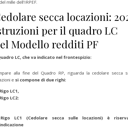
del mille dell'IRPEF.
edolare secca locazioni: 20
struzioni per il quadro LC
el Modello redditi PF
Quadro LC, che va indicato nel frontespizio:
mpare alla fine del Quadro RP, riguarda la cedolare secca su
azioni e
si compone di due righi:
Rigo LC1,
Rigo LC2:
per selezionare la categoria di tuo interesse (es. contabilità, Fisc
 Rigo LC1 (Cedolare secca sulle locazioni)
è riserv
’indicazione