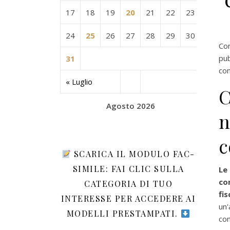
17
18
19
20
21
22
23
24
25
26
27
28
29
30
Co
pub
31
con
« Luglio
C
Agosto 2026
n
c
SCARICA IL MODULO FAC-
SIMILE: FAI CLIC SULLA
Le
co
CATEGORIA DI TUO
fis
INTERESSE PER ACCEDERE AI
un
MODELLI PRESTAMPATI.
com