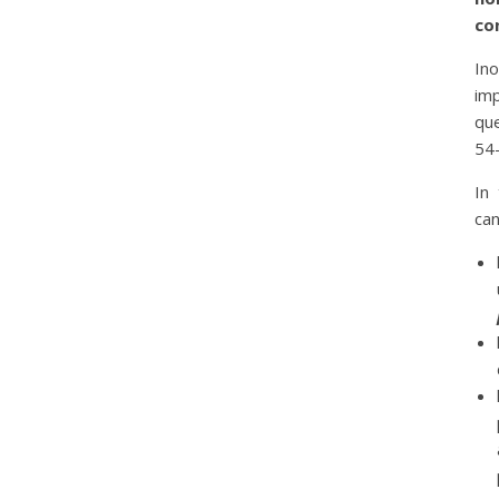
co
Ino
imp
que
54-
In 
can