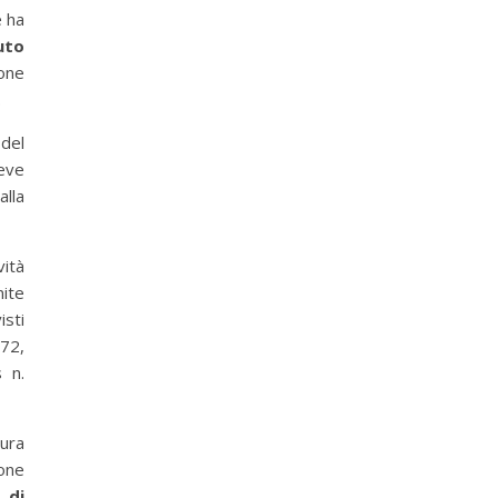
e ha
uto
ione
.
 del
deve
alla
vità
mite
isti
972,
s n.
o …)
ura
ione
 di