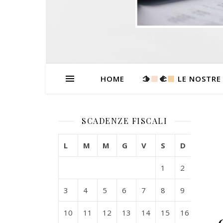
HOME
🫱
‍🫲
LE NOSTRE
SCADENZE FISCALI
L
M
M
G
V
S
D
1
2
3
4
5
6
7
8
9
10
11
12
13
14
15
16