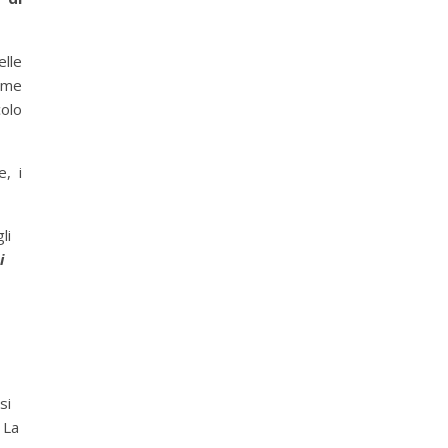
elle
come
colo
e, i
li
i
si
 La