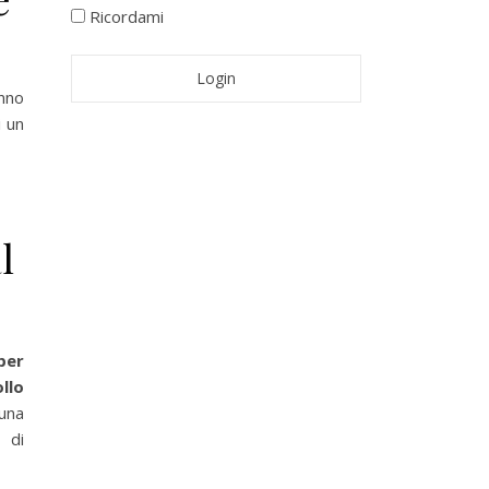
Ricordami
nno
i un
l
per
llo
 una
 di