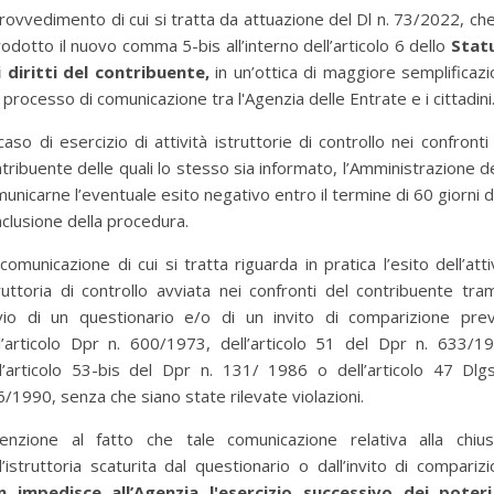
provvedimento di cui si tratta da attuazione del Dl n. 73/2022, ch
rodotto il nuovo comma 5-bis all’interno dell’articolo 6 dello
Stat
 diritti del contribuente,
in un’ottica di maggiore semplificaz
 processo di comunicazione tra l'Agenzia delle Entrate e i cittadini
caso di esercizio di attività istruttorie di controllo nei confronti
tribuente delle quali lo stesso sia informato, l’Amministrazione 
unicarne l’eventuale esito negativo entro il termine di 60 giorni d
clusione della procedura.
comunicazione di cui si tratta riguarda in pratica l’esito dell’atti
ruttoria di controllo avviata nei confronti del contribuente tra
nvio di un questionario e/o di un invito di comparizione prev
l’articolo Dpr n. 600/1973, dell’articolo 51 del Dpr n. 633/1
l’articolo 53-bis del Dpr n. 131/ 1986 o dell’articolo 47 Dlg
/1990, senza che siano state rilevate violazioni.
per selezionare la categoria di tuo interesse (es. contabilità, Fisc
tenzione al fatto che tale comunicazione relativa alla chius
l’istruttoria scaturita dal questionario o dall’invito di compariz
n impedisce all’Agenzia l'esercizio successivo dei poteri