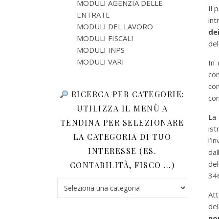
MODULI AGENZIA DELLE
Il 
ENTRATE
int
MODULI DEL LAVORO
dei
MODULI FISCALI
del
MODULI INPS
MODULI VARI
In 
con
com
RICERCA PER CATEGORIE:
con
UTILIZZA IL MENÙ A
La 
TENDINA PER SELEZIONARE
ist
LA CATEGORIA DI TUO
l’i
INTERESSE (ES.
dal
del
CONTABILITÀ, FISCO …)
346
Ricerca per categorie: utilizza il menù a tendina 
At
del
no