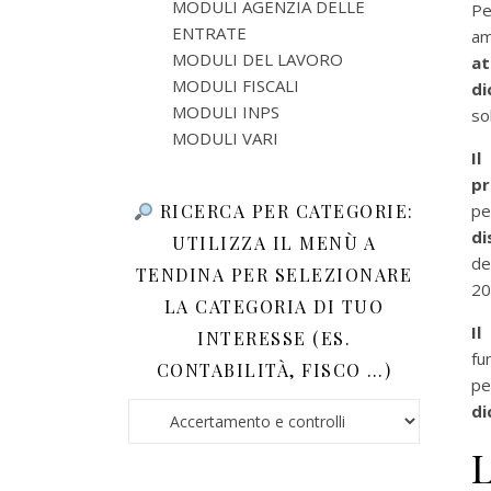
MODULI AGENZIA DELLE
Pe
ENTRATE
am
MODULI DEL LAVORO
at
MODULI FISCALI
di
MODULI INPS
so
MODULI VARI
I
pr
RICERCA PER CATEGORIE:
pe
di
UTILIZZA IL MENÙ A
de
TENDINA PER SELEZIONARE
20
LA CATEGORIA DI TUO
Il
INTERESSE (ES.
fu
CONTABILITÀ, FISCO …)
pe
di
Ricerca per categorie: utilizza il menù a tendina 
L