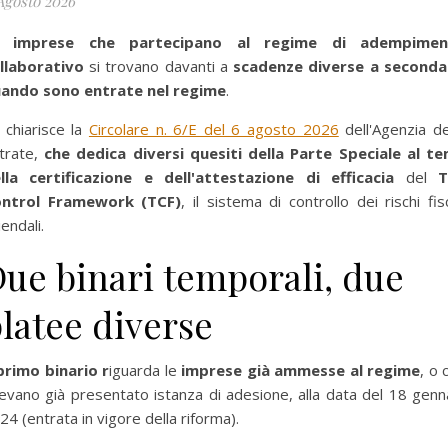
Agosto 2026
e
imprese che partecipano al regime di adempimen
llaborativo
si trovano davanti a
scadenze diverse a seconda
ando sono entrate nel regime
.
 chiarisce la
Circolare n. 6/E del 6 agosto 2026
dell'Agenzia de
trate,
che dedica diversi quesiti della Parte Speciale al t
lla certificazione e dell'attestazione di efficacia
del
T
ntrol Framework (TCF)
, il sistema di controllo dei rischi fisc
iendali.
ue binari temporali, due
latee diverse
 primo binario r
iguarda le
imprese già ammesse al regime
, o 
evano già presentato istanza di adesione, alla data del 18 genn
24 (entrata in vigore della riforma).