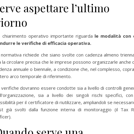
erve aspettare l’ultimo
giorno
 chiarimento operativo importante riguarda
le modalità con 
ndurre le verifiche di efficacia operativa.
 normativa richiede che siano svolte con cadenza almeno trienna
 la circolare precisa che le imprese possono organizzarle anche 
denza annuale o biennale, a condizione che, nel complesso, copr
intero arco temporale di riferimento.
 verifiche dovranno essere condotte sia a livello di controlli gener
ll'organizzazione, sia a livello dei singoli rischi specifici, con
ssibilità per il certificatore di riutilizzare, ampliandoli se necessario
st già svolti dalla funzione interna di monitoraggio (il Tax R
ficer).
Quando serve una