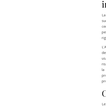
i
La
su
ce
pe
ri
L'
de
us
ri
la
pr
pr
C
Le