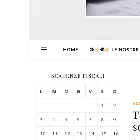
HOME
🫱
‍🫲
LE NOSTRE
SCADENZE FISCALI
L
M
M
G
V
S
D
AC
1
2
T
3
4
5
6
7
8
9
s
10
11
12
13
14
15
16