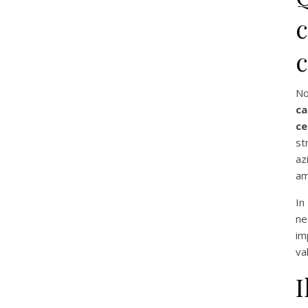
c
No
c
ce
st
az
am
In
ne
im
va
I