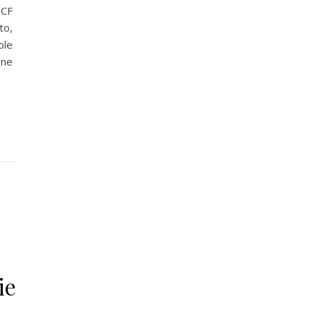
TCF
to,
ole
ine
ie