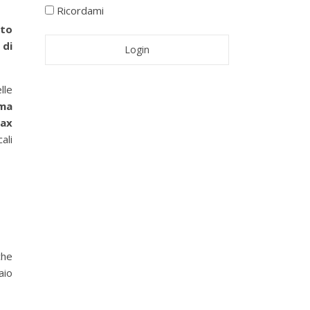
Ricordami
to
 di
lle
ema
ax
ali
che
aio