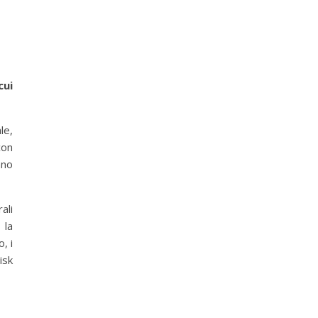
cui
le,
con
ano
ali
 la
, i
isk