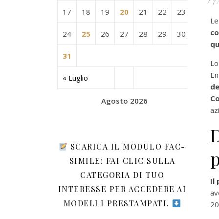
/
7 
17
18
19
20
21
22
23
L
co
24
25
26
27
28
29
30
qu
31
Lo
En
« Luglio
de
Co
Agosto 2026
az
D
SCARICA IL MODULO FAC-
p
SIMILE: FAI CLIC SULLA
CATEGORIA DI TUO
Il
INTERESSE PER ACCEDERE AI
av
MODELLI PRESTAMPATI.
20