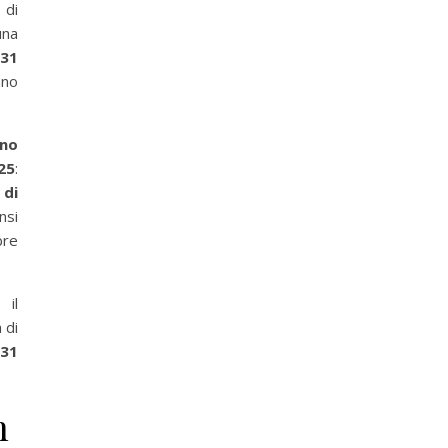
 di
una
31
nno
no
25
:
 di
nsi
bre
 il
 di
 31
o …)
n