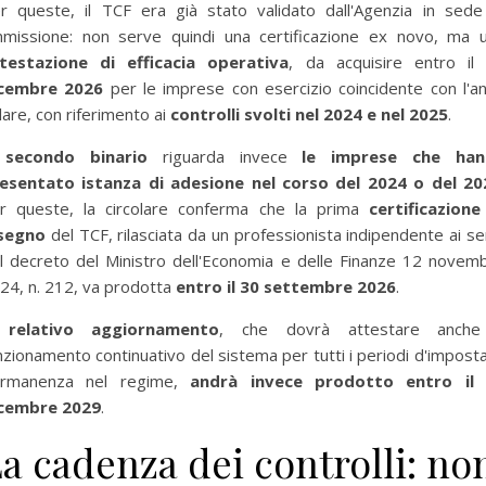
r queste, il TCF era già stato validato dall'Agenzia in sede
missione: non serve quindi una certificazione ex novo, ma 
testazione di efficacia operativa
, da acquisire entro il
cembre 2026
per le imprese con esercizio coincidente con l'a
lare, con riferimento ai
controlli svolti nel 2024 e nel 2025
.
l secondo binario
riguarda invece
le imprese che han
esentato istanza di adesione nel corso del 2024 o del 20
r queste, la circolare conferma che la prima
certificazione
segno
del TCF, rilasciata da un professionista indipendente ai se
l decreto del Ministro dell'Economia e delle Finanze 12 novem
24, n. 212, va prodotta
entro il 30 settembre 2026
.
 relativo aggiornamento
, che dovrà attestare anche
nzionamento continuativo del sistema per tutti i periodi d'imposta
rmanenza nel regime,
andrà invece prodotto entro il
cembre 2029
.
per selezionare la categoria di tuo interesse (es. contabilità, Fisc
a cadenza dei controlli: no