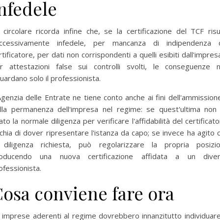
nfedele
 circolare ricorda infine che, se la certificazione del TCF risu
ccessivamente infedele, per mancanza di indipendenza 
rtificatore, per dati non corrispondenti a quelli esibiti dall'impres
r attestazioni false sui controlli svolti, le conseguenze 
guardano solo il professionista.
Agenzia delle Entrate ne tiene conto anche ai fini dell'ammission
lla permanenza dell'impresa nel regime: se quest'ultima non
ato la normale diligenza per verificare l'affidabilità del certificato
schia di dover ripresentare l'istanza da capo; se invece ha agito 
 diligenza richiesta, può regolarizzare la propria posizi
oducendo una nuova certificazione affidata a un dive
ofessionista.
osa conviene fare ora
 imprese aderenti al regime dovrebbero innanzitutto individuare