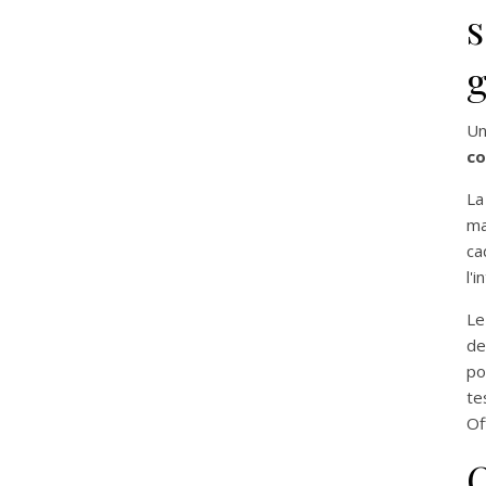
s
Un
co
La
ma
ca
l'
Le
de
po
te
Of