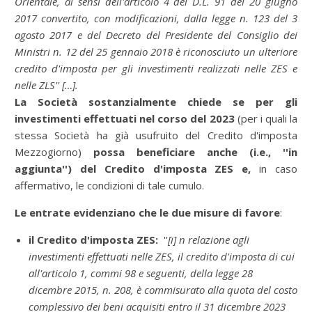
Orientale, ai sensi dell'articolo 4 del D.L. 91 del 20 giugno
2017 convertito, con modificazioni, dalla legge n. 123 del 3
agosto 2017 e del Decreto del Presidente del Consiglio dei
Ministri n. 12 del 25 gennaio 2018 è riconosciuto un ulteriore
credito d'imposta per gli investimenti realizzati nelle ZES e
nelle ZLS'' […].
La Società sostanzialmente chiede se per gli
investimenti effettuati nel corso del 2023
(per i quali la
stessa Società ha già usufruito del Credito d'imposta
Mezzogiorno)
possa beneficiare anche (i.e., ''in
aggiunta'') del Credito d'imposta ZES e,
in caso
affermativo, le condizioni di tale cumulo.
Le entrate evidenziano che le due misure di favore
:
il Credito d'imposta ZES:
''
[i] n relazione agli
investimenti effettuati nelle ZES, il credito d'imposta di cui
all'articolo 1, commi 98 e seguenti, della legge 28
dicembre 2015, n. 208, è commisurato alla quota del costo
complessivo dei beni acquisiti entro il 31 dicembre 2023