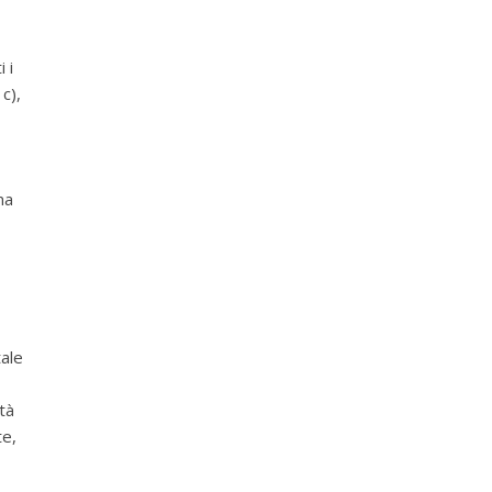
 i
 c),
ma
tale
tà
te,