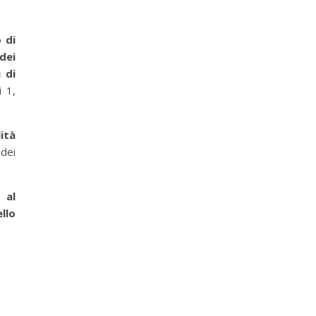
 di
dei
 di
i 1,
ità
 dei
 al
llo
o …)