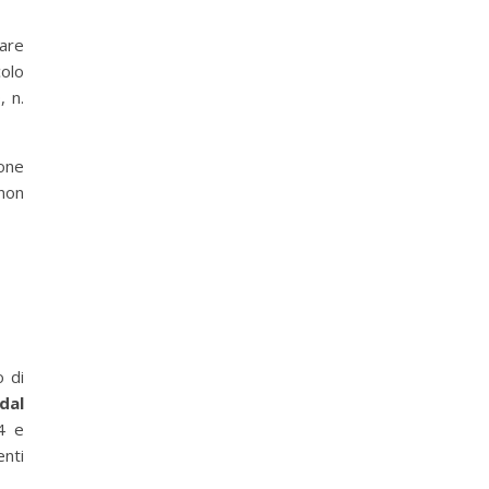
tare
colo
 n.
one
 non
o di
dal
4 e
nti