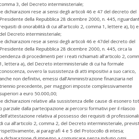
comma 3, del Decreto interministeriale;
le dichiarazioni rese ai sensi degli articoli 46 e 47 del decreto del
Presidente della Repubblica 28 dicembre 2000, n. 445, riguardanti
requisiti di onorabilità di cui all’articolo 2, comma 1, lettere a), b) e
del Decreto interministeriale;
le dichiarazioni rese ai sensi degli articoli 46 e 47del decreto del
Presidente della Repubblica 28 dicembre 2000, n. 445, circa la
pendenza di procedimenti per i reati richiamati all’articolo 2, com
1, lettera a), del Decreto interministeriale di cui ha formale
conoscenza, ovvero la sussistenza di atti impositivi a suo carico,
anche non definitivi, emessi dall’Amministrazione finanziaria nel
triennio precedente, per maggiori imposte complessivamente
superiori a euro 50.000,00;
le dichiarazioni relative alla sussistenza delle cause di esonero to
o parziale dalla partecipazione ai percorsi formativi per il rilascio
dell’attestazione relativa al possesso dei requisiti di professionali
di cui all’articolo 2, comma 2, del Decreto interministeriale, previs
rispettivamente, ai paragrafi 4 e 5 del Protocollo di intesa;
la dichiarazione di impegno a comunicare senza indugio ogni