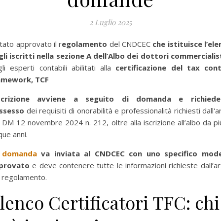
2 Luglio 2025
tato approvato il r
egolamento
del CNDCEC
che istituisce l
’ele
li iscritti nella sezione A dell’Albo dei dottori commercialis
li esperti contabili abilitati alla
certificazione del tax cont
amework, TCF
iscrizione avviene a seguito di domanda e richiede
ssesso
dei requisiti di onorabilità e professionalità richiesti dall'a
 DM 12 novembre 2024 n. 212, oltre alla iscrizione all’albo da pi
que anni.
domanda
va inviata al CNDCEC con uno specifico mode
provato
e deve contenere tutte le informazioni richieste dall’ar
 regolamento.
lenco Certificatori TFC: chi