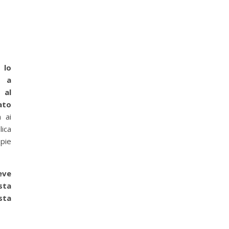
 lo
o a
 al
ato
a ai
lica
pie
eve
sta
sta