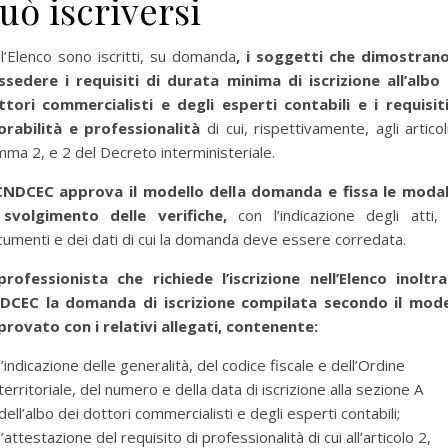
uò iscriversi
l’Elenco sono iscritti, su domanda
, i soggetti che dimostrano
ssedere i requisiti di durata minima di iscrizione all’albo 
ttori commercialisti e degli esperti contabili e i requisiti
orabilità e professionalità
di cui, rispettivamente, agli articol
ma 2, e 2 del Decreto interministeriale.
 CNDCEC approva il modello della domanda e fissa le modal
 svolgimento delle verifiche,
con l’indicazione degli atti,
umenti e dei dati di cui la domanda deve essere corredata.
 professionista che richiede l’iscrizione nell’Elenco inoltra
DCEC la domanda di iscrizione compilata secondo il mode
provato con i relativi allegati, contenente:
l’indicazione delle generalità, del codice fiscale e dell’Ordine
per selezionare la categoria di tuo interesse (es. contabilità, Fisc
territoriale, del numero e della data di iscrizione alla sezione A
dell’albo dei dottori commercialisti e degli esperti contabili;
l’attestazione del requisito di professionalità di cui all’articolo 2,