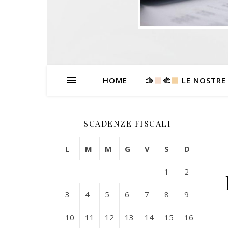
HOME
🫱
‍🫲
LE NOSTRE
SCADENZE FISCALI
L
M
M
G
V
S
D
1
2
3
4
5
6
7
8
9
10
11
12
13
14
15
16