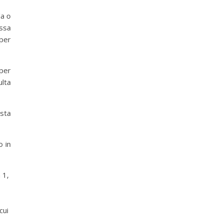
da o
ssa
 per
per
ulta
sta
o in
 1,
cui