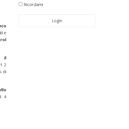
Ricordami
nco
ti
e
rol
 il
rt 2
ù di
llo
t. 4