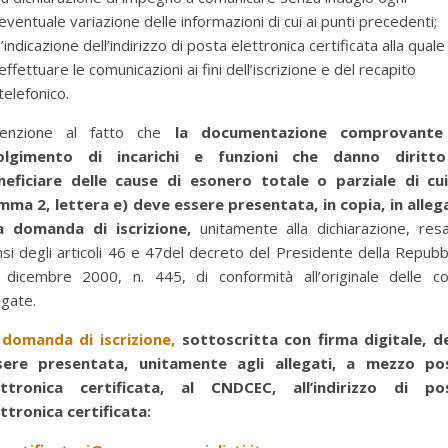
eventuale variazione delle informazioni di cui ai punti precedenti;
l’indicazione dell’indirizzo di posta elettronica certificata alla quale
effettuare le comunicazioni ai fini dell’iscrizione e del recapito
telefonico.
tenzione al fatto che
la documentazione comprovante
olgimento di incarichi e funzioni che danno diritt
neficiare delle cause di esonero totale o parziale di cui
mma 2, lettera e) deve essere presentata, in copia, in alleg
la domanda di iscrizione,
unitamente alla dichiarazione, res
si degli articoli 46 e 47del decreto del Presidente della Repubb
 dicembre 2000, n. 445, di conformità all’originale delle co
egate.
 domanda di iscrizione,
sottoscritta con firma digitale, d
sere presentata, unitamente agli allegati, a mezzo po
ettronica certificata, al CNDCEC, all’indirizzo di po
ttronica certificata: