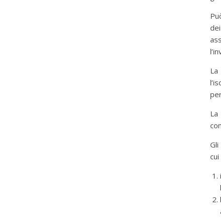
Può
de
ass
l’i
La
l’i
per
La
com
Gli
cui