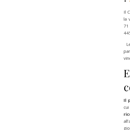
Il 
la 
71
44
Le
par
vin
E
c
Il
p
cui
ri
al
gio