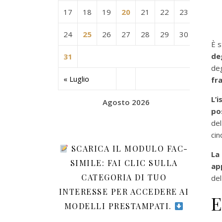
17
18
19
20
21
22
23
24
25
26
27
28
29
30
È s
deg
31
deg
« Luglio
fr
L’
Agosto 2026
po
del
cin
SCARICA IL MODULO FAC-
La
SIMILE: FAI CLIC SULLA
ap
CATEGORIA DI TUO
del
INTERESSE PER ACCEDERE AI
E
MODELLI PRESTAMPATI.