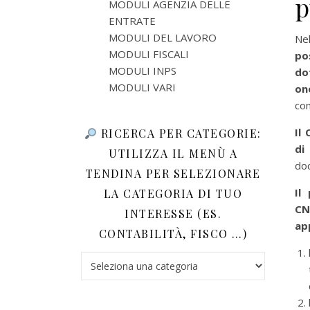
p
MODULI AGENZIA DELLE
ENTRATE
MODULI DEL LAVORO
Nel
MODULI FISCALI
po
MODULI INPS
do
MODULI VARI
on
com
Il
RICERCA PER CATEGORIE:
di
UTILIZZA IL MENÙ A
doc
TENDINA PER SELEZIONARE
Il
LA CATEGORIA DI TUO
CN
INTERESSE (ES.
ap
CONTABILITÀ, FISCO …)
Ricerca per categorie: utilizza il menù a tendina 