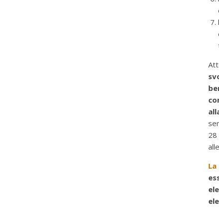
At
sv
be
co
al
sen
28
all
La
es
el
ele