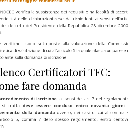
certificatori@pec.commercialisti.it
CNDCEC verifica la sussistenza dei requisiti e ha facoltà di accer
veridicità delle dichiarazioni rese dai richiedenti ai sensi dell’arti
 del decreto del Presidente della Repubblica 28 dicembre 2000,
5.
 verifiche sono sottoposte alla valutazione della Commissi
itetica di valutazione di cui all’articolo 5 la quale rilascia un parere
colante sulla domanda di iscrizione.
lenco Certificatori TFC:
ome fare domanda
rocedimento di iscrizione
, ai sensi dell'art 7 del regolament
 si tratta
deve essere concluso entro novanta giorni 
cevimento della domanda
ovvero, nei casi di cui al comma 
l’articolo 5, comma 7 dello stesso regolamento, entro centove
rni.