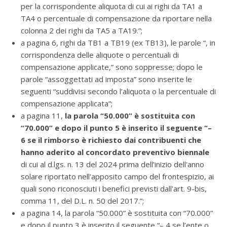
per la corrispondente aliquota di cui ai righi da TA1 a
TA4 o percentuale di compensazione da riportare nella
colonna 2 dei righi da TA5 a TA19.”;
a pagina 6, righi da TB1 a TB19 (ex TB13), le parole “, in
corrispondenza delle aliquote o percentuali di
compensazione applicate,” sono soppresse; dopo le
parole “assoggettati ad imposta” sono inserite le
seguenti “suddivisi secondo l’aliquota o la percentuale di
compensazione applicata”;
a pagina 11,
la parola “50.000” è sostituita con
“70.000” e dopo il punto 5 è inserito il seguente “–
6 se il rimborso è richiesto dai contribuenti che
hanno aderito al concordato preventivo biennale
di cui al d.lgs. n. 13 del 2024 prima dell’inizio dell'anno
solare riportato nell'apposito campo del frontespizio, ai
quali sono riconosciuti i benefici previsti dall'art. 9-bis,
comma 11, del D.L. n. 50 del 2017.”;
a pagina 14, la parola “50.000” è sostituita con “70.000”
e dopo il punto 3 è inserito il seguente “– 4 se l’ente o