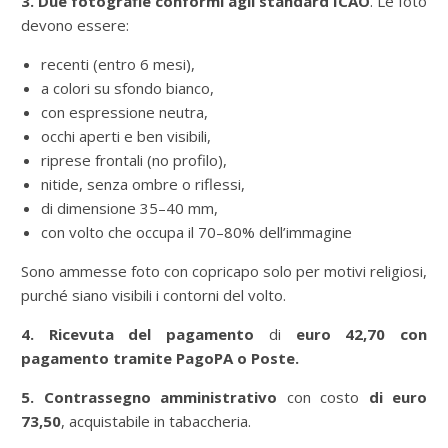
3. Due fotografie conformi agli standard ICAO
. Le foto
devono essere:
recenti (entro 6 mesi),
a colori su sfondo bianco,
con espressione neutra,
occhi aperti e ben visibili,
riprese frontali (no profilo),
nitide, senza ombre o riflessi,
di dimensione 35–40 mm,
con volto che occupa il 70–80% dell’immagine
Sono ammesse foto con copricapo solo per motivi religiosi,
purché siano visibili i contorni del volto.
4. Ricevuta del pagamento
di
euro
42,70
con
pagamento tramite PagoPA o Poste.
5. Contrassegno amministrativo
con costo
di euro
73,50
, acquistabile in tabaccheria.