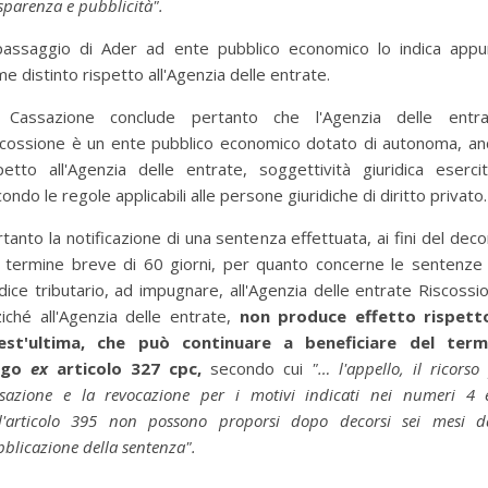
sparenza e pubblicità".
 passaggio di Ader ad ente pubblico economico lo indica appu
e distinto rispetto all'Agenzia delle entrate.
 Cassazione conclude pertanto che l'Agenzia delle entra
scossione è un ente pubblico economico dotato di autonoma, an
petto all'Agenzia delle entrate, soggettività giuridica eserci
ondo le regole applicabili alle persone giuridiche di diritto privato.
tanto la notificazione di una sentenza effettuata, ai fini del dec
l termine breve di 60 giorni, per quanto concerne le sentenze 
dice tributario, ad impugnare, all'Agenzia delle entrate Riscossi
iché all'Agenzia delle entrate,
non produce effetto rispett
est'ultima, che può continuare a beneficiare del term
ngo
ex
articolo 327 cpc,
secondo cui
"… l'appello, il ricorso
ssazione e la revocazione per i motivi indicati nei numeri 4 
ll'articolo 395 non possono proporsi dopo decorsi sei mesi da
blicazione della sentenza".