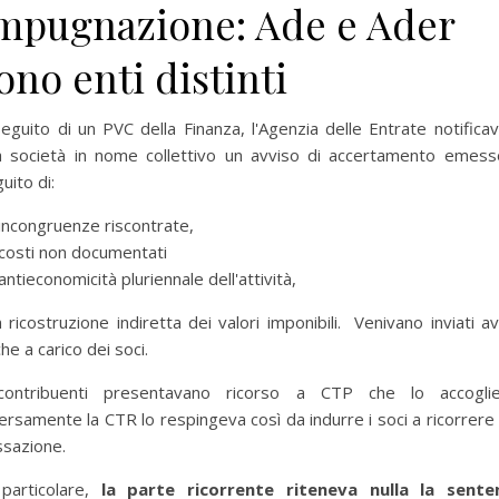
mpugnazione: Ade e Ader
ono enti distinti
eguito di un PVC della Finanza, l'Agenzia delle Entrate notifica
a società in nome collettivo un avviso di accertamento emess
uito di:
incongruenze riscontrate,
costi non documentati
antieconomicità pluriennale dell'attività,
 ricostruzione indiretta dei valori imponibili. Venivano inviati av
he a carico dei soci.
contribuenti presentavano ricorso a CTP che lo accoglie
per selezionare la categoria di tuo interesse (es. contabilità, Fisc
ersamente la CTR lo respingeva così da indurre i soci a ricorrere 
ssazione.
 particolare,
la parte ricorrente riteneva nulla la sente