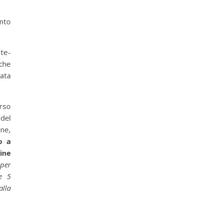
nto
te-
che
tata
orso
del
one,
o a
ine
 per
e 5
lla