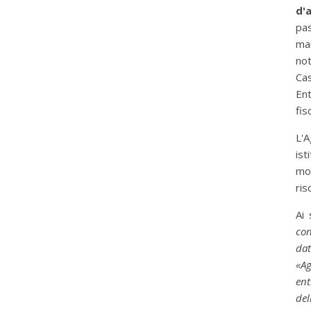
d'
pas
ma
not
Ca
En
fisc
L'
ist
mod
ris
Ai
con
da
«Ag
ent
del