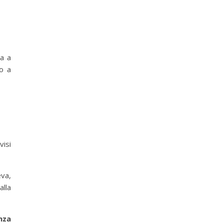
va a
o a
visi
va,
o …)
alla
nza