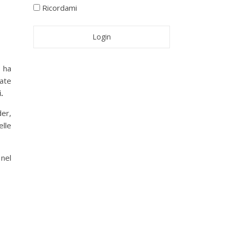
Ricordami
 ha
ate
.
der,
elle
nel