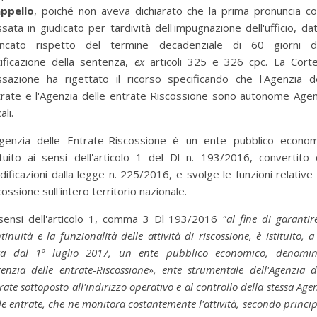
appello
, poiché non aveva dichiarato che la prima pronuncia c
sata in giudicato per tardività dell'impugnazione dell'ufficio, dat
ncato rispetto del termine decadenziale di 60 giorni da
ificazione della sentenza,
ex
articoli 325 e 326 cpc. La Corte
ssazione ha rigettato il ricorso specificando che l'Agenzia de
trate e l'Agenzia delle entrate Riscossione sono autonome Agen
ali.
Agenzia delle Entrate-Riscossione è un ente pubblico econom
ituito ai sensi dell'articolo 1 del Dl n. 193/2016, convertito
ificazioni dalla legge n. 225/2016, e svolge le funzioni relative 
cossione sull'intero territorio nazionale.
 sensi dell'articolo 1, comma 3 Dl 193/2016
"al fine di garantir
tinuità e la funzionalità delle attività di riscossione, è istituito, a
ta dal 1º luglio 2017, un ente pubblico economico, denomin
enzia delle entrate-Riscossione», ente strumentale dell'Agenzia d
rate sottoposto all'indirizzo operativo e al controllo della stessa Age
le entrate, che ne monitora costantemente l'attività, secondo princip