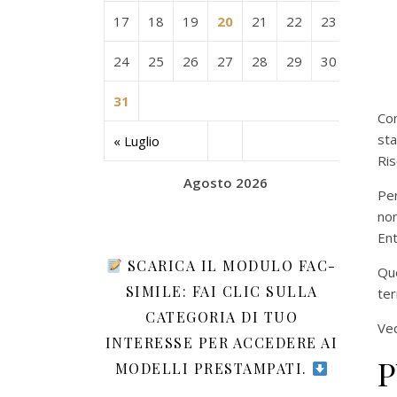
17
18
19
20
21
22
23
24
25
26
27
28
29
30
31
Con
st
« Luglio
Ri
Agosto 2026
Per
non
En
SCARICA IL MODULO FAC-
Qu
SIMILE: FAI CLIC SULLA
ter
CATEGORIA DI TUO
Ved
INTERESSE PER ACCEDERE AI
P
MODELLI PRESTAMPATI.