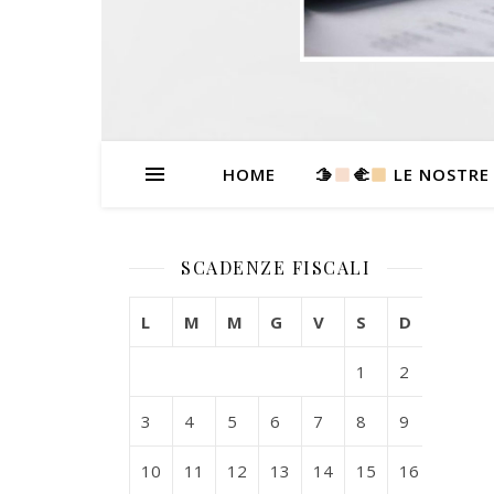
HOME
🫱
‍🫲
LE NOSTRE
SCADENZE FISCALI
L
M
M
G
V
S
D
1
2
3
4
5
6
7
8
9
10
11
12
13
14
15
16