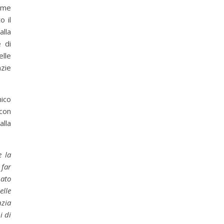
ome
o il
lla
 di
lle
zie
ico
 con
alla
e la
 far
ato
elle
nzia
i di