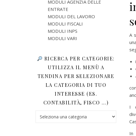
MODULI AGENZIA DELLE
i
ENTRATE
MODULI DEL LAVORO
s
MODULI FISCALI
MODULI INPS
A s
MODULI VARI
un
seg
RICERCA PER CATEGORIE:
UTILIZZA IL MENÙ A
TENDINA PER SELEZIONARE
LA CATEGORIA DI TUO
con
INTERESSE (ES.
anc
CONTABILITÀ, FISCO …)
I 
Ricerca per categorie: utilizza il menù a tendina 
div
Ca
In