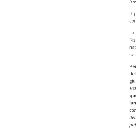
tra
Il
com
La
Ri
ris
sec
Per
de
giu
anz
qu
lu
ca
de
pub