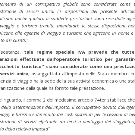
gamento di un corrispettivo globale sono considerate come 
stazione di servizi unica. Le disposizioni del presente articol
licano anche qualora le suddette prestazioni siano rese dalle age
viaggio e turismo tramite mandatari; le stesse disposizioni no
licano alle agenzie di viaggio e turismo che agiscono in nome e
to dei clienti.''
 sostanza,
tale regime speciale IVA prevede che tutte
erazioni effettuate dall'operatore turistico per garantire
pacchetto turistico'' siano considerate come una prestazi
servizi unica,
assoggettata all'imposta nello Stato membro in 
genzia di viaggio ha la sede della sua attività economica o una sta
anizzazione dalla quale ha fornito tale prestazione.
al riguardo, il comma 2 del medesimo articolo 74ter stabilisce che 
i della determinazione dell'imposta, il corrispettivo dovuto dall'age
viaggi e turismo è diminuito dei costi sostenuti per le cessioni di be
stazioni di servizi effettuate da terzi a vantaggio dei viaggiatori
do della relativa imposta''.