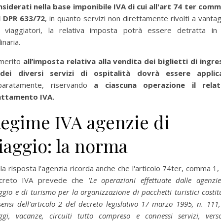
nsiderati nella base imponibile IVA di cui all'art 74 ter comm
l DPR 633/72
, in quanto servizi non direttamente rivolti a vanta
i viaggiatori, la relativa imposta potrà essere detratta in 
inaria.
merito
all’imposta relativa alla vendita dei biglietti di ingr
dei diversi servizi di ospitalità dovrà essere applic
paratamente, riservando
a ciascuna operazione il relat
attamento IVA.
egime IVA agenzie di
iaggio: la norma
la risposta l'agenzia ricorda anche che l'articolo 74ter, comma 1,
creto IVA prevede che
'Le operazioni effettuate dalle agenzi
ggio e di turismo per la organizzazione di pacchetti turistici costitu
sensi dell'articolo 2 del decreto legislativo 17 marzo 1995, n. 111
ggi, vacanze, circuiti tutto compreso e connessi servizi, vers