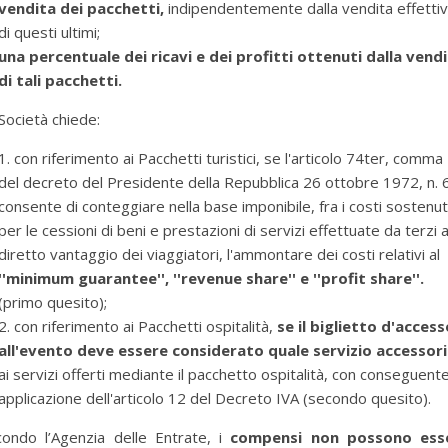
vendita dei pacchetti,
indipendentemente dalla vendita effetti
di questi ultimi;
una percentuale dei ricavi e dei profitti ottenuti dalla vend
di tali pacchetti.
Società chiede:
1. con riferimento ai Pacchetti turistici, se l'articolo 74ter, comma 
del decreto del Presidente della Repubblica 26 ottobre 1972, n. 
consente di conteggiare nella base imponibile, fra i costi sostenut
per le cessioni di beni e prestazioni di servizi effettuate da terzi 
diretto vantaggio dei viaggiatori, l'ammontare dei costi relativi al
''minimum guarantee'', ''revenue share'' e ''profit share''.
(primo quesito);
2. con riferimento ai Pacchetti ospitalità,
se il biglietto d'access
all'evento deve essere considerato quale servizio accessor
ai servizi offerti mediante il pacchetto ospitalità, con conseguent
per selezionare la categoria di tuo interesse (es. contabilità, Fisc
applicazione dell'articolo 12 del Decreto IVA (secondo quesito).
ondo l’Agenzia delle Entrate, i
compensi non possono ess