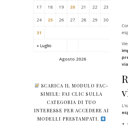
17
18
19
20
21
22
23
24
25
26
27
28
29
30
Co
es
31
Vi
« Luglio
imp
pr
Agosto 2026
vi
R
SCARICA IL MODULO FAC-
v
SIMILE: FAI CLIC SULLA
CATEGORIA DI TUO
L'i
INTERESSE PER ACCEDERE AI
es
MODELLI PRESTAMPATI.