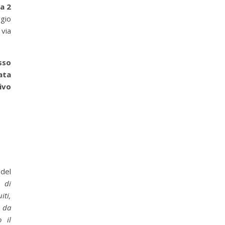
a 2
ggio
via
esso
ata
ivo
 del
e di
iti,
, da
o il