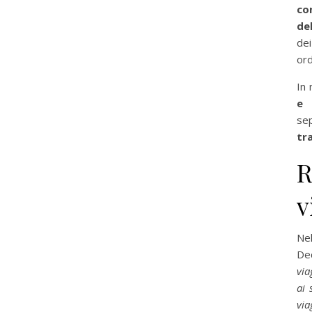
co
de
de
ord
In 
e 
se
tr
R
v
Nel
De
via
ai 
via