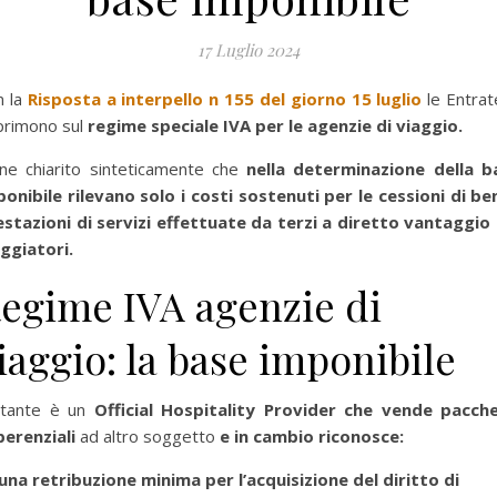
17 Luglio 2024
n la
Risposta a interpello n 155 del giorno 15 luglio
le Entrat
primono sul
regime speciale IVA per le agenzie di viaggio.
ene chiarito sinteticamente che
nella determinazione della b
onibile rilevano solo i costi sostenuti per le cessioni di be
estazioni di servizi effettuate da terzi a diretto vantaggio 
aggiatori.
egime IVA agenzie di
iaggio: la base imponibile
stante è un
Official Hospitality Provider che vende pacche
perenziali
ad altro soggetto
e in cambio riconosce:
una retribuzione minima per l’acquisizione del diritto di