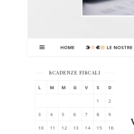
HOME
🫱
‍🫲
LE NOSTRE
SCADENZE FISCALI
L
M
M
G
V
S
D
1
2
3
4
5
6
7
8
9
10
11
12
13
14
15
16