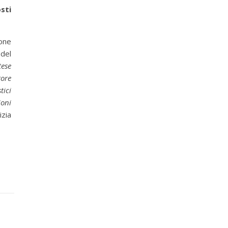
sti
ione
del
tese
tore
tici
ioni
zia