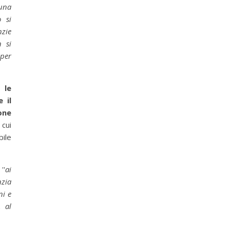
una
o si
nzie
n si
 per
 le
 il
one
cui
bile
''
ai
nzia
ni e
, al