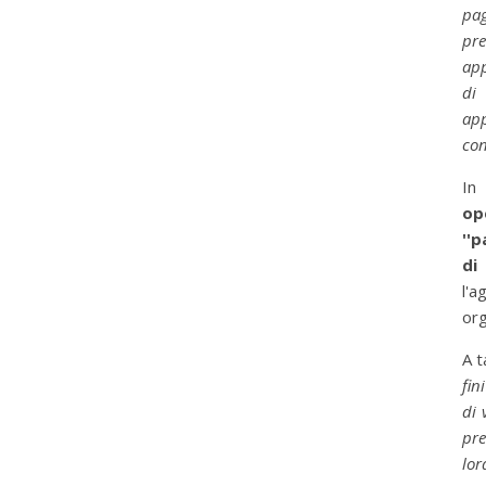
pa
pre
app
di 
app
con
In
op
''
di 
l'a
org
A t
fin
di 
pre
lor