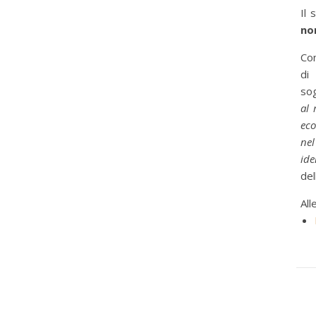
Il
non
Con
di
sog
al 
eco
nel
ide
del
All