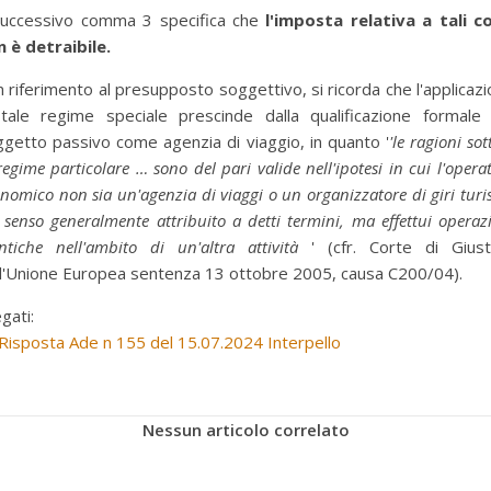
 successivo comma 3 specifica che
l'imposta relativa a tali co
 è detraibile.
 riferimento al presupposto soggettivo, si ricorda che l'applicaz
 tale regime speciale prescinde dalla qualificazione formale 
getto passivo come agenzia di viaggio, in quanto '
'le ragioni sot
regime particolare … sono del pari valide nell'ipotesi in cui l'opera
nomico non sia un'agenzia di viaggi o un organizzatore di giri turis
 senso generalmente attribuito a detti termini, ma effettui operaz
ntiche nell'ambito di un'altra attività
' (cfr. Corte di Giusti
l'Unione Europea sentenza 13 ottobre 2005, causa C200/04).
egati:
Risposta Ade n 155 del 15.07.2024 Interpello
Nessun articolo correlato