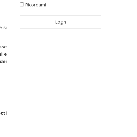
Ricordami
e si
ase
ni e
dei
tti