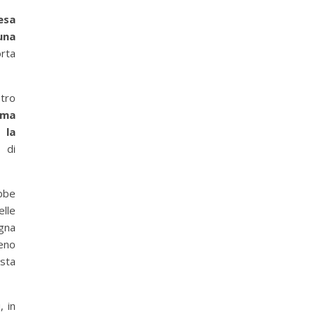
esa
una
orta
etro
rma
 la
 di
ebbe
elle
gna
eno
esta
, in