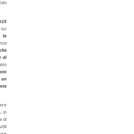
lido
025
 sui
la
enza
che
 di
asto
noto
 un
nte
sere
, in
a di
tili
ture