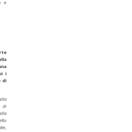
e e
rte
lla
una
i i
 di
ella
i di
ella
llo
ale,