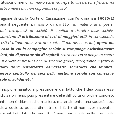
tituisca o meno “
un mero schermo rispetto alle persone fisiche, va
ilisticamente ma non opponibile al fisco
”.
ragione di ciò, la Corte di Cassazione, con l’
ordinanza
16035/2
ana il seguente
principio di diritto
: “
in materia di imposte
diti, nell'ipotesi di società di capitali a ristretta base sociale,
sunzione di attribuzione ai soci di maggiori utili
, in corrispond
costi risultanti dalle scritture contabili ma disconosciuti,
opera an
l caso in cui la compagine sociale si componga esclusivamente
ietà, sia di persone sia di capitali
, senza che ciò si ponga in contr
 il divieto di presunzione di secondo grado, allorquando
il fatto 
dato dalla ristrettezza dell'assetto societario che implica
ciproco controllo dei soci nella gestione sociale con consegue
colo di solidarietà
”.
principio emanato, a prescindere dal fatto che l’idea possa es
divisa o meno, può presentare delle difficoltà di ordine concreto
nto non è chiaro in che maniera, materialmente, una società, soci
altra società, possa dimostrare il fatto di non aver ricevuto u
racontabili, dato che questi già non sono iscritti nelle sue scrit