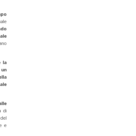
apo
ale
do
ale
iano
 la
 un
lla
ale
lle
a di
o …)
del
ne e