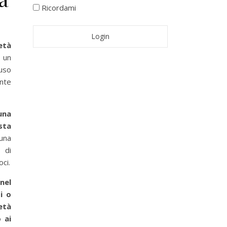
Ricordami
età
a un
fuso
ante
una
sta
una
 di
ci.
nel
i o
età
 ai