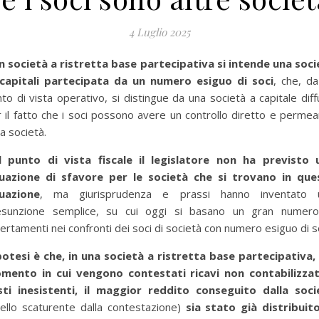
4 Luglio 2025
n società a ristretta base partecipativa si intende una soci
 capitali partecipata da un numero esiguo di soci
, che, d
to di vista operativo, si distingue da una società a capitale dif
 il fatto che i soci possono avere un controllo diretto e perme
la società.
l punto di vista fiscale il legislatore non ha previsto 
tuazione di sfavore per le società che si trovano in que
tuazione
, ma giurisprudenza e prassi hanno inventato 
esunzione semplice, su cui oggi si basano un gran numero
ertamenti nei confronti dei soci di società con numero esiguo di so
ipotesi è che, in una società a ristretta base partecipativa, 
mento in cui vengono contestati ricavi non contabilizzat
sti inesistenti, il maggior reddito conseguito dalla soci
ello scaturente dalla contestazione)
sia stato già distribuito