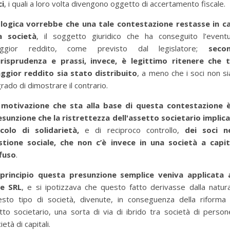
ci
, i quali a loro volta divengono oggetto di accertamento fiscale.
 logica vorrebbe che una tale contestazione restasse in c
la società
, il soggetto giuridico che ha conseguito l’eventu
ggior reddito, come previsto dal legislatore;
secon
urisprudenza e prassi, invece, è legittimo ritenere che t
ggior reddito sia stato distribuito
, a meno che i soci non s
grado di dimostrare il contrario.
 motivazione che sta alla base di questa contestazione è
esunzione che la ristrettezza dell'assetto societario implica
ncolo di solidarietà,
e di reciproco controllo,
dei soci ne
stione sociale, che non c’è invece in una società a capit
ffuso
.
 principio questa presunzione semplice veniva applicata a
le SRL
, e si ipotizzava che questo fatto derivasse dalla natur
per selezionare la categoria di tuo interesse (es. contabilità, Fisc
esto tipo di società, divenute, in conseguenza della riforma 
itto societario, una sorta di via di ibrido tra società di perso
ietà di capitali.