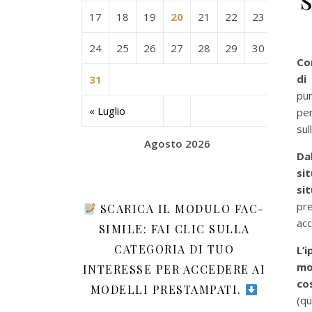
17
18
19
20
21
22
23
24
25
26
27
28
29
30
Co
di
31
pun
« Luglio
per
sul
Agosto 2026
Da
si
si
pr
SCARICA IL MODULO FAC-
acc
SIMILE: FAI CLIC SULLA
CATEGORIA DI TUO
L’
mo
INTERESSE PER ACCEDERE AI
co
MODELLI PRESTAMPATI.
(qu