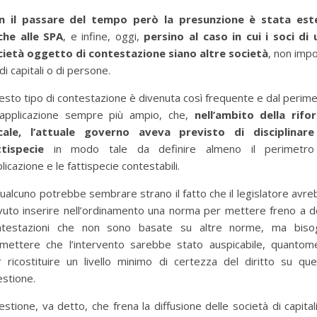
n il passare del tempo però la presunzione è stata est
che alle SPA
, e infine, oggi,
persino al caso in cui i soci di 
cietà oggetto di contestazione siano altre società
, non imp
di capitali o di persone.
sto tipo di contestazione è divenuta così frequente e dal perim
 applicazione sempre più ampio, che,
nell’ambito della rifo
scale, l’attuale governo aveva previsto di disciplinare
ttispecie
in modo tale da definire almeno il perimetro
licazione e le fattispecie contestabili.
ualcuno potrebbe sembrare strano il fatto che il legislatore avr
uto inserire nell’ordinamento una norma per mettere freno a d
ntestazioni che non sono basate su altre norme, ma biso
mettere che l’intervento sarebbe stato auspicabile, quantom
 ricostituire un livello minimo di certezza del diritto su qu
estione.
stione, va detto, che frena la diffusione delle società di capitali