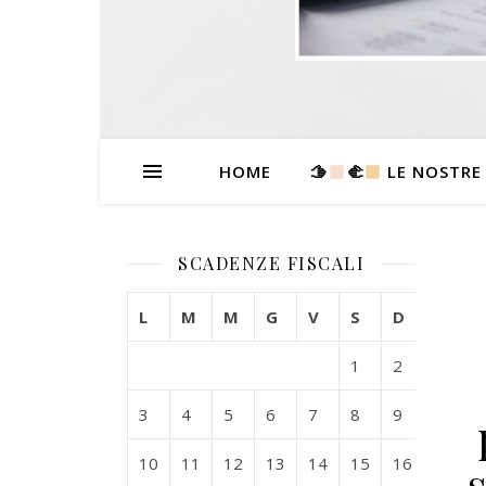
HOME
🫱
‍🫲
LE NOSTRE
SCADENZE FISCALI
L
M
M
G
V
S
D
1
2
3
4
5
6
7
8
9
10
11
12
13
14
15
16