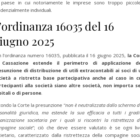
 paese in cui notoriamente le imprese sono troppo piccol
denzialmente individuali.
’ordinanza 16035 del 16
iugno 2025
 l’ordinanza numero 16035, pubblicata il 16 giugno 2025,
la Co
 Cassazione estende il perimetro di applicazione de
esunzione di distribuzione di utili extracontabili ai soci di 
cietà a ristretta base partecipativa anche al caso in cu
rtecipanti alla società siano altre società, non importa se
itali o di persone
.
ondo la Corte la presunzione “
non è neutralizzata dallo schermo d
sonalità giuridica, ma estende la sua efficacia a tutti i grad
anizzazione societaria per i quali si riscontri la ristrettezza d
mpagine sociale
”; ciò che deve essere valutato è se ogni live
ietario, caratterizzato dalla ristrettezza della compagine soci