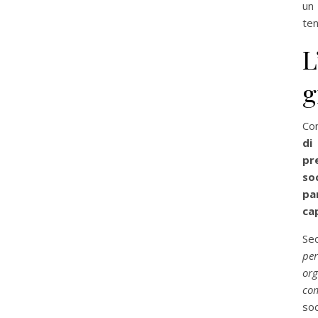
un
ten
L
g
Con
di
pr
so
pa
cap
Sec
per
org
co
soc