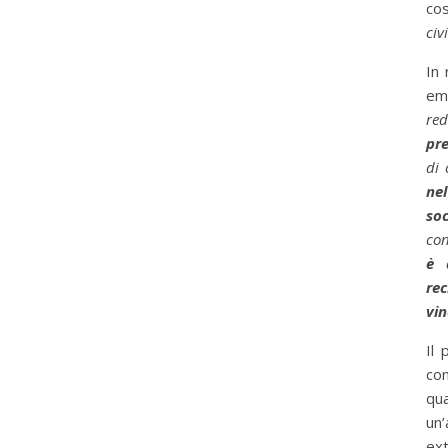
cos
civ
In 
em
red
pre
di 
ne
soc
con
è 
re
vin
Il 
con
qua
un’
ext