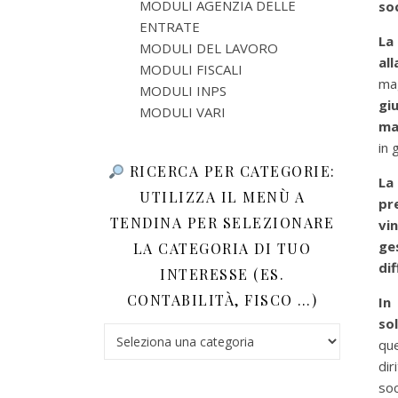
MODULI AGENZIA DELLE
so
ENTRATE
La
MODULI DEL LAVORO
al
MODULI FISCALI
ma
MODULI INPS
gi
MODULI VARI
ma
in 
RICERCA PER CATEGORIE:
La
UTILIZZA IL MENÙ A
pr
TENDINA PER SELEZIONARE
vi
ge
LA CATEGORIA DI TUO
di
INTERESSE (ES.
CONTABILITÀ, FISCO …)
In
so
Ricerca per categorie: utilizza il menù a tendina 
qu
dir
soc