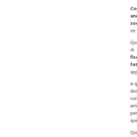
Co
an
so
se 
Que
di
fi
fa
app
A q
dov
co
am
per
qu
Que