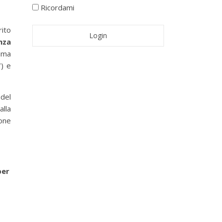
Ricordami
rito
nza
omma
7) e
del
alla
one
per