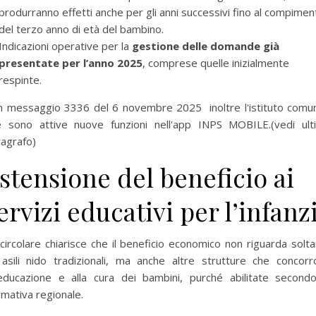
produrranno effetti anche per gli anni successivi fino al compimen
del terzo anno di età del bambino.
Indicazioni operative per la
gestione delle domande già
presentate per l’anno 2025
, comprese quelle inizialmente
respinte.
n messaggio 3336 del 6 novembre 2025 inoltre l'istituto comun
e sono attive nuove funzioni nell'app INPS MOBILE.(vedi ult
agrafo)
stensione del beneficio ai
ervizi educativi per l’infanz
circolare chiarisce che il beneficio economico non riguarda solt
 asili nido tradizionali, ma anche altre strutture che concor
per selezionare la categoria di tuo interesse (es. contabilità, Fisc
l’educazione e alla cura dei bambini, purché abilitate secondo
mativa regionale.