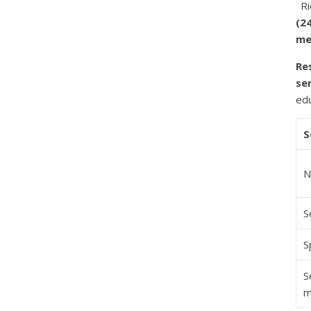
Rie
(2
me
Re
se
edu
S
N
S
S
S
m