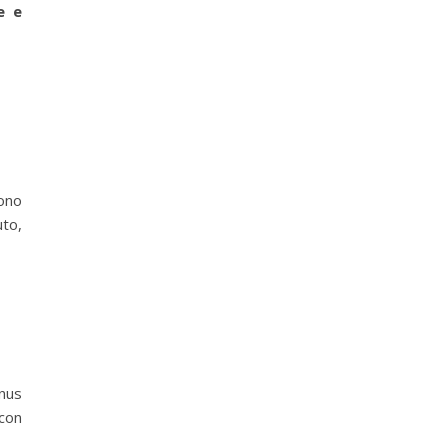
e e
ono
uto,
onus
con