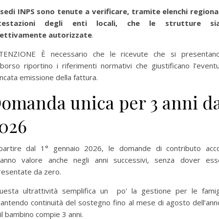
 sedi INPS sono tenute a verificare, tramite elenchi regional
testazioni degli enti locali, che le strutture si
fettivamente autorizzate
.
TENZIONE È necessario che le ricevute che si presentan
borso riportino i riferimenti normativi che giustificano l’event
cata emissione della fattura.
omanda unica per 3 anni da
026
partire dal 1° gennaio 2026, le domande di contributo acco
ranno valore anche negli anni successivi, senza dover ess
resentate da zero.
esta ultrattività semplifica un po' la gestione per le famigl
antendo continuità del sostegno fino al mese di agosto dell’ann
 il bambino compie 3 anni.