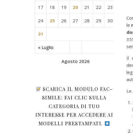
17
18
19
20
21
22
23
Co
24
25
26
27
28
29
30
le
m
dom
31
355
se
« Luglio
Il
Agosto 2026
dec
le
aut
SCARICA IL MODULO FAC-
Le 
SIMILE: FAI CLIC SULLA
CATEGORIA DI TUO
INTERESSE PER ACCEDERE AI
MODELLI PRESTAMPATI.