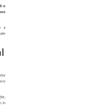
i o
ano
o a
uale
l
lte
ere
ie,
o in