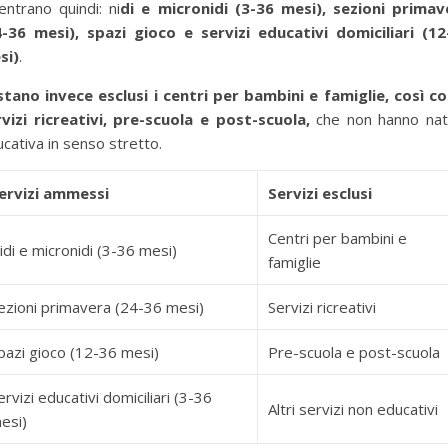
ntrano quindi: ni
di e micronidi (3-36 mesi), sezioni primav
4-36 mesi), spazi gioco e servizi educativi domiciliari (12
si)
.
stano invece esclusi i centri per bambini e famiglie, così c
rvizi ricreativi, pre-scuola e post-scuola,
che non hanno nat
cativa in senso stretto.
ervizi ammessi
Servizi esclusi
Centri per bambini e
idi e micronidi (3-36 mesi)
famiglie
ezioni primavera (24-36 mesi)
Servizi ricreativi
pazi gioco (12-36 mesi)
Pre-scuola e post-scuola
ervizi educativi domiciliari (3-36
Altri servizi non educativi
esi)