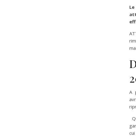
Le
at
ef
AT
rim
man
D
2
A 
av
rip
Qu
gar
cui