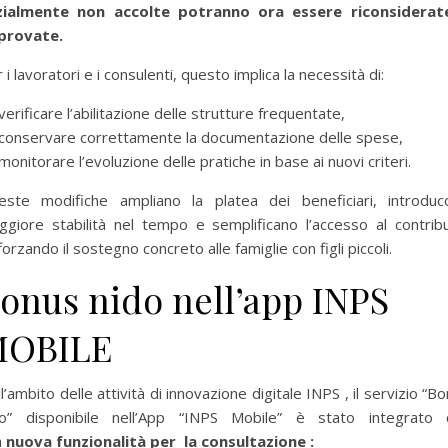
izialmente non accolte potranno ora essere riconsiderat
provate.
 i lavoratori e i consulenti, questo implica la necessità di:
verificare l’abilitazione delle strutture frequentate,
conservare correttamente la documentazione delle spese,
monitorare l’evoluzione delle pratiche in base ai nuovi criteri.
este modifiche ampliano la platea dei beneficiari, introduc
giore stabilità nel tempo e semplificano l’accesso al contrib
forzando il sostegno concreto alle famiglie con figli piccoli.
onus nido nell’app INPS
MOBILE
l’ambito delle attività di innovazione digitale INPS , il servizio “B
do” disponibile nell’App “INPS Mobile” è stato integrato 
a
nuova funzionalità per
la consultazione :