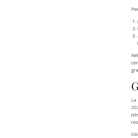
Per
Nel
cer
gra
G
La 
20
ist
res
Ci