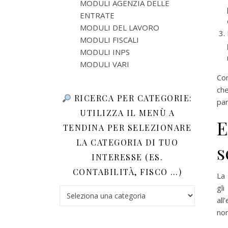
MODULI AGENZIA DELLE
ENTRATE
MODULI DEL LAVORO
MODULI FISCALI
MODULI INPS
MODULI VARI
Co
ch
RICERCA PER CATEGORIE:
par
UTILIZZA IL MENÙ A
E
TENDINA PER SELEZIONARE
LA CATEGORIA DI TUO
s
INTERESSE (ES.
CONTABILITÀ, FISCO …)
La 
gli
Ricerca per categorie: utilizza il menù a tendina 
al
nor