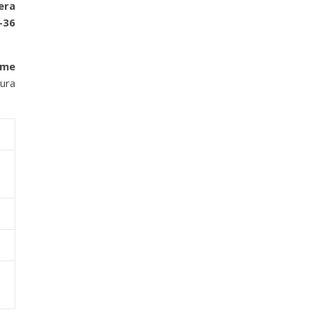
era
-36
ome
ura