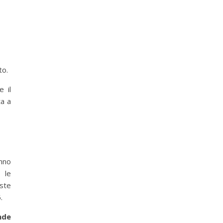
to.
e il
ta a
anno
 le
este
5.
nde