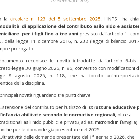
10 Novembre 2025
n la
circolare n. 123 del 5 settembre 2025
, l’INPS ha chia
odalità di applicazione del contributo asilo nido e assiste
iciliare per i figli fino a tre anni
previsto dall’articolo 1, c
, della legge 11 dicembre 2016, n. 232 (legge di bilancio 201
mpre prorogato.
 documento recepisce le novità introdotte dall’articolo 6-bis 
reto-legge 30 giugno 2025, n. 95, convertito con modificazioni d
gge 8 agosto 2025, n. 118, che ha fornito un’interpretazi
entica della disciplina.
principali novità riguardano tre punti chiave:
Estensione del contributo per l'utilizzo di
strutture educative 
l’infanzia abilitate secondo le normative regionali,
oltre ai
tradizionali asili nido pubblici e privati.( ad es. micronidi in famiglia)
anche per le domande gia presentate nel 2025
Ultrattività delle domande presentate dal 1° gennaio 2026, che