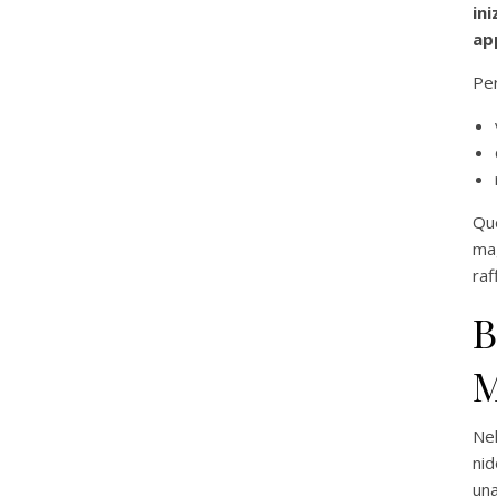
in
ap
Per
Qu
mag
raf
B
Nel
ni
un