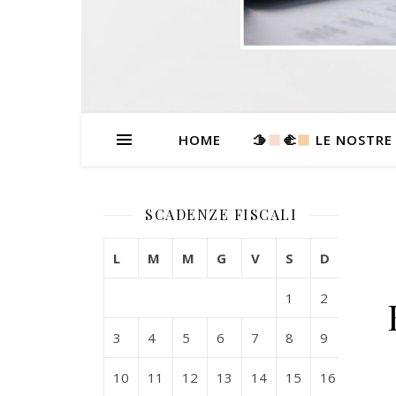
HOME
🫱
‍🫲
LE NOSTRE
SCADENZE FISCALI
L
M
M
G
V
S
D
1
2
3
4
5
6
7
8
9
10
11
12
13
14
15
16