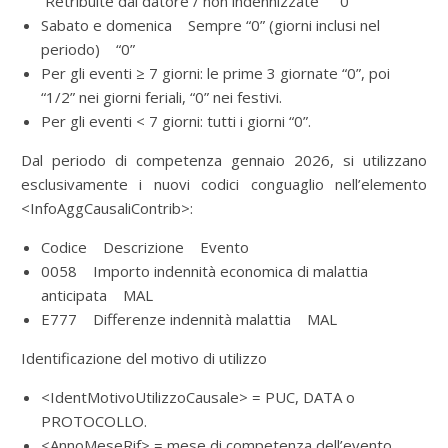
Retribuite dal datore / non indennizzate “0”
Sabato e domenica Sempre “0” (giorni inclusi nel
periodo) “0”
Per gli eventi ≥ 7 giorni: le prime 3 giornate “0”, poi
“1/2” nei giorni feriali, “0” nei festivi.
Per gli eventi < 7 giorni: tutti i giorni “0”.
Dal periodo di competenza gennaio 2026, si utilizzano
esclusivamente i nuovi codici conguaglio nell’elemento
<InfoAggCausaliContrib>:
Codice
Descrizione
Evento
0058
Importo indennità economica di malattia
anticipata
MAL
E777
Differenze indennità malattia
MAL
Identificazione del motivo di utilizzo
<IdentMotivoUtilizzoCausale> = PUC, DATA o
PROTOCOLLO.
<AnnoMeseRif> = mese di competenza dell’evento.