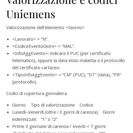
Uniemens
Valorizzazione dell’elemento <Giorno>
<Lavorato> = “N”.
<CodiceEventoGiorn> = “MAL”.
<InfoAggEvento>: indicare il PUC (per certificato
telematico), oppure la data inizio malattia o il protocollo
del certificato cartaceo.
<TipoInfoAggEvento> = “CM” (PUC), “DT” (data), “PR”
(protocollo).
Codici di copertura giornaliera
Giorno Tipo di valorizzazione Codice
Lunedì–Venerdì (oltre i 3 giorni di carenza) Giorni
indennizzati “1” o “2”
Prime 3 giornate di carenza / eventi < 7 giorni