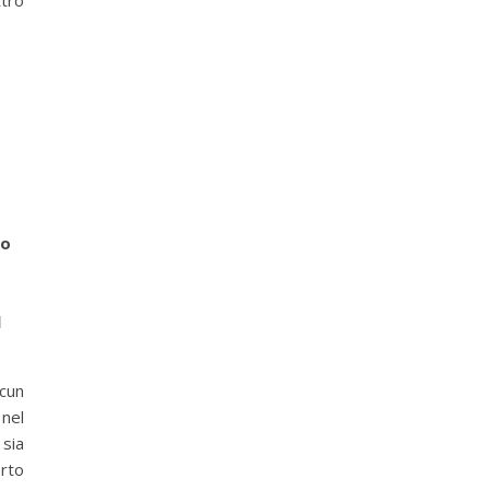
ttro
to
l
cun
 nel
sia
orto