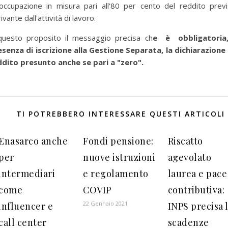
soccupazione in misura pari all'80 per cento del reddito previ
ivante dall'attività di lavoro.
questo proposito il messaggio precisa ch
e è obbligatoria,
esenza di iscrizione alla Gestione Separata, la dichiarazione 
ddito presunto anche se pari a "zero".
TI POTREBBERO INTERESSARE QUESTI ARTICOLI
Enasarco anche
Fondi pensione:
Riscatto
per
nuove istruzioni
agevolato
intermediari
e regolamento
laurea e pace
come
COVIP
contributiva:
22 Gennaio 2021
influencer e
INPS precisa 
call center
scadenze