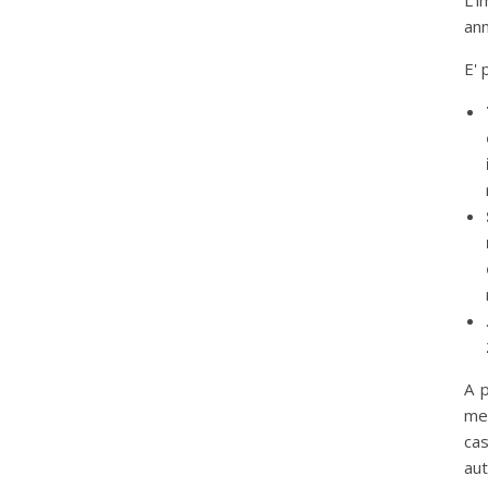
L'i
ann
E' 
A 
mes
ca
aut