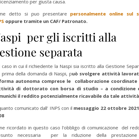
licenziamento per giusta causa.
me detto si puo presentare
personalmente online sul s
PS
oppure tramite un CAF/ Patronato.
aspi per gli iscritti alla
estione separata
 caso in cui il richiedente la Naspi sia iscritto alla Gestione Sepa
 prima della domanda di Naspi, p
uò svolgere attività lavorat
 forma autonoma comprese le collaborazione coordinat
attività di dottorato con borsa di studio – a condizione 
munichi il reddito potenzialmente ricavabile da tale attivit
quanto comunicato dall' INPS con il
messaggio 22 ottobre 2021,
08
ne ricordato in questo caso l'obbligo di comunicazione del red
esunto necessaria per la riduzione della prestazione