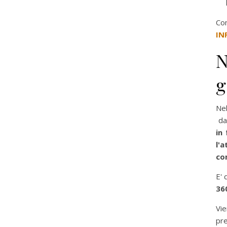
Co
IN
N
g
Nel
da
in
l'
co
E' 
36
Vie
pr