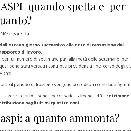
ASPI quando spetta e per
uanto?
 NASpI
spetta :
dall'ottavo giorno successivo alla data di cessazione del
rapporto di lavoro.
per un numero di settimane pari alla metà delle settimane per 
quali sono stati versati i contributi previdenziali, nel corso degli ul
4 anni
ante il periodo di fruizione vengono accreditati i contributi figurati
r avere diritto sono necessarie almeno
13 settimane
ntribuzione negli ultimi quattro anni.
per selezionare la categoria di tuo interesse (es. contabilità, Fisc
aspi: a quanto ammonta?