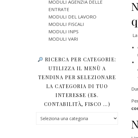
MODULI AGENZIA DELLE
N
ENTRATE
MODULI DEL LAVORO
q
MODULI FISCALI
MODULI INPS
La
MODULI VARI
RICERCA PER CATEGORIE:
UTILIZZA IL MENÙ A
TENDINA PER SELEZIONARE
LA CATEGORIA DI TUO
Dur
INTERESSE (ES.
Pe
CONTABILITÀ, FISCO …)
co
Ricerca per categorie: utilizza il menù a tendina 
N