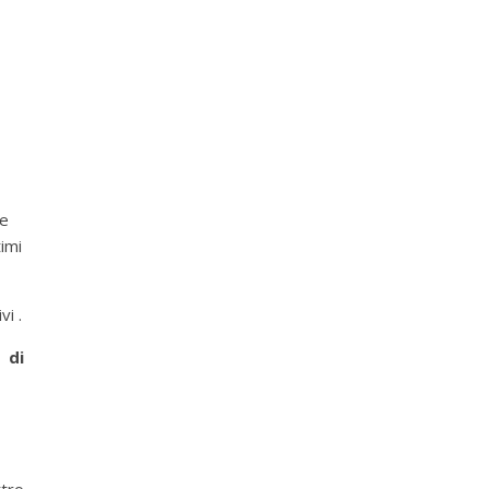
le
timi
vi .
 di
o …)