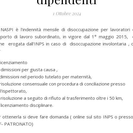
1 Ottobre 2024
 NASPI è l'indennità mensile di disoccupazione per lavoratori 
pporto di lavoro subordinato, in vigore dal 1° maggio 2015, 
ne erogata dall'INPS in caso di disoccupazione involontaria , 
r
licenziamento
dimissioni per giusta causa ,
dimissioni nel periodo tutelato per maternità,
risoluzione consensuale con procedura di conciliazione presso
:l'ispettorato,
risoluzione a seguito di rifiuto al trasferimento oltre i 50 km,
licenziamento disciplinare.
 ottenerla si deve fare domanda ( online sul sito INPS o press
F- PATRONATO)