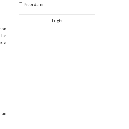
Ricordami
con
che
cioè
o un