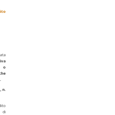
ito
rata
iva
e o
che
à.
 n.
dito
 di