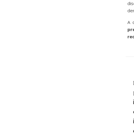
di
der
A 
pr
re