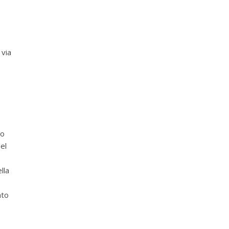
via
io
el
lla
ato