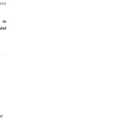
sto
 in
del
le