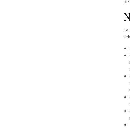
del
N
La
tel