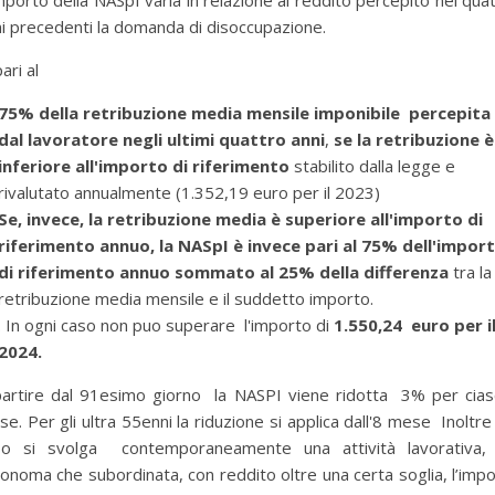
mporto della NASpI varia in relazione al reddito percepito nei qua
i precedenti la domanda di disoccupazione.
pari al
75% della retribuzione media mensile imponibile percepita
dal lavoratore negli ultimi quattro anni
,
se la retribuzione è
inferiore all'importo di riferimento
stabilito dalla legge e
rivalutato annualmente (1.352,19 euro per il 2023)
Se, invece, la retribuzione media è superiore all'importo di
riferimento annuo, la NASpI è invece pari al 75% dell'impor
di riferimento annuo sommato al 25% della differenza
tra la
retribuzione media mensile e il suddetto importo.
. In ogni caso non puo superare l'importo di
1.550,24 euro per i
2024.
partire dal 91esimo giorno la NASPI viene ridotta 3% per cias
e. Per gli ultra 55enni la riduzione si applica dall'8 mese Inoltre
so si svolga contemporaneamente una attività lavorativa, 
onoma che subordinata, con reddito oltre una certa soglia, l’imp