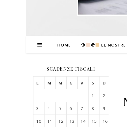
HOME
🫱
‍🫲
LE NOSTRE
SCADENZE FISCALI
L
M
M
G
V
S
D
1
2
3
4
5
6
7
8
9
10
11
12
13
14
15
16