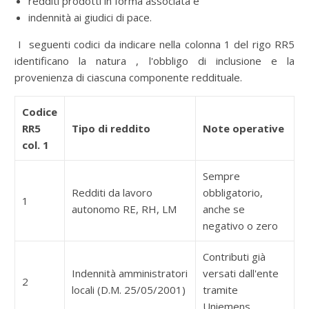
redditi prodotti in forma associata e
indennità ai giudici di pace.
I seguenti codici da indicare nella colonna 1 del rigo RR5
identificano la natura , l'obbligo di inclusione e la
provenienza di ciascuna componente reddituale.
Codice
RR5
Tipo di reddito
Note operative
col. 1
Sempre
Redditi da lavoro
obbligatorio,
1
autonomo RE, RH, LM
anche se
negativo o zero
Contributi già
Indennità amministratori
versati dall'ente
2
locali (D.M. 25/05/2001)
tramite
Uniemens