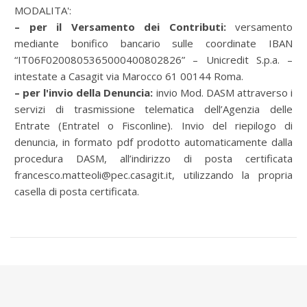
MODALITA':
– per il Versamento dei Contributi:
versamento
mediante bonifico bancario sulle coordinate IBAN
“IT06F0200805365000400802826” – Unicredit S.p.a. –
intestate a Casagit via Marocco 61 00144 Roma.
– per l'invio della Denuncia:
invio Mod. DASM attraverso i
servizi di trasmissione telematica dell’Agenzia delle
Entrate (Entratel o Fisconline). Invio del riepilogo di
denuncia, in formato pdf prodotto automaticamente dalla
procedura DASM, all’indirizzo di posta certificata
francesco.matteoli@pec.casagit.it
, utilizzando la propria
casella di posta certificata.