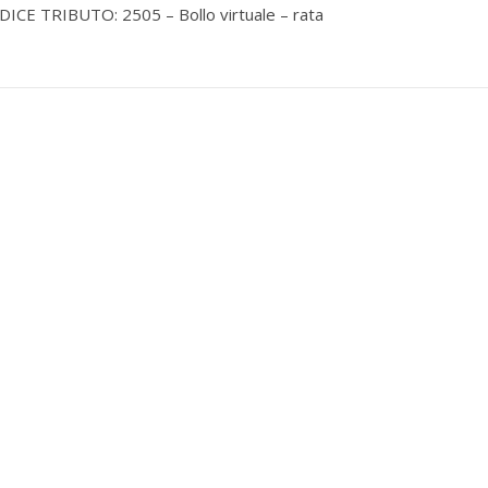
ICE TRIBUTO: 2505 – Bollo virtuale – rata
per selezionare la categoria di tuo interesse (es. contabilità, Fisc