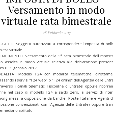
Versamento in modo
virtuale rata bimestrale
28 Febbraio 2017
GGETTI:
Soggetti autorizzati a corrispondere l'imposta di boll
iera virtuale
EMPIMENTO:
Versamento della 1° rata bimestrale dell'impost
lo assolta in modo virtuale relativa alla dichiarazione presen
ro il 31 gennaio 2017
DALITA':
Modello F24 con modalità telematiche, direttame
ilizzando i servizi "F24 web" o "F24 online" dell'Agenzia delle Entr
raverso i canali telematici Fisconline o Entratel oppure ricorre
anne nel caso di modello F24 a saldo zero, ai servizi di inter
king messi a disposizione da banche, Poste Italiane e Agenti d
cossione convenzionati con l'Agenzia delle Entrate) oppure tra
ermediario abilitato