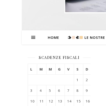
HOME
🫱
‍🫲
LE NOSTRE
SCADENZE FISCALI
L
M
M
G
V
S
D
1
2
3
4
5
6
7
8
9
10
11
12
13
14
15
16