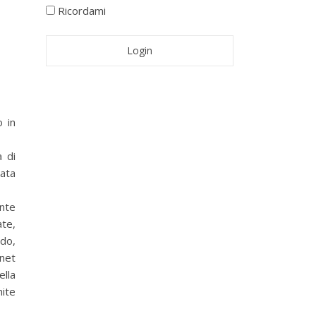
Ricordami
o in
a di
tata
nte
ate,
ndo,
net
ella
mite