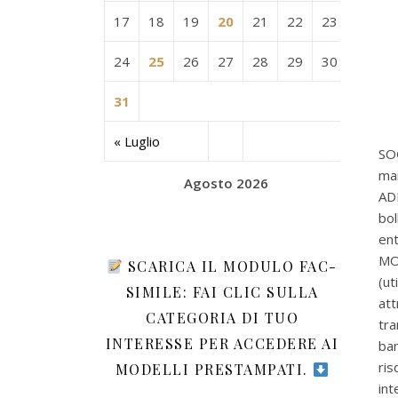
17
18
19
20
21
22
23
24
25
26
27
28
29
30
31
« Luglio
SO
man
Agosto 2026
AD
bol
ent
MO
SCARICA IL MODULO FAC-
(ut
SIMILE: FAI CLIC SULLA
att
CATEGORIA DI TUO
tr
INTERESSE PER ACCEDERE AI
ban
ris
MODELLI PRESTAMPATI.
int