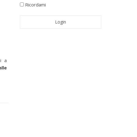
Ricordami
i a
alle