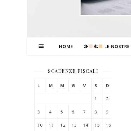
HOME
🫱
‍🫲
LE NOSTRE
SCADENZE FISCALI
L
M
M
G
V
S
D
1
2
3
4
5
6
7
8
9
10
11
12
13
14
15
16