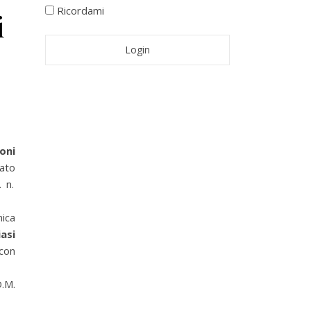
Ricordami
i
oni
ato
. n.
ica
asi
con
.M.