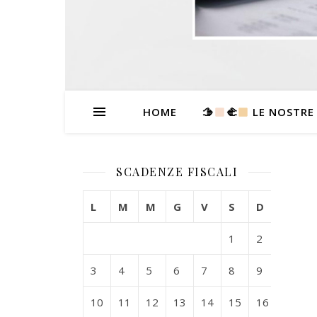
HOME
🫱
‍🫲
LE NOSTRE
SCADENZE FISCALI
L
M
M
G
V
S
D
1
2
3
4
5
6
7
8
9
10
11
12
13
14
15
16