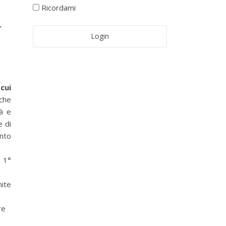
Ricordami
i
cui
che
tà e
e di
onto
 1°
ite
re