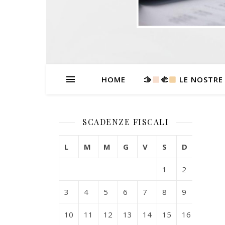
HOME
🫱
‍🫲
LE NOSTRE
SCADENZE FISCALI
L
M
M
G
V
S
D
1
2
3
4
5
6
7
8
9
10
11
12
13
14
15
16