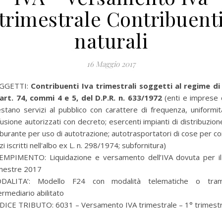
trimestrale Contribuent
naturali
16 Maggio 2017
GGETTI:
Contribuenti Iva trimestrali soggetti al regime di 
'art. 74, commi 4 e 5, del D.P.R. n. 633/1972
(enti e imprese 
stano servizi al pubblico con carattere di frequenza, uniformi
fusione autorizzati con decreto; esercenti impianti di distribuzion
burante per uso di autotrazione; autotrasportatori di cose per c
zi iscritti nell'albo ex L. n. 298/1974; subfornitura)
EMPIMENTO: Liquidazione e versamento dell’IVA dovuta per il
imestre 2017
DALITA’: Modello F24 con modalità telematiche o tram
ermediario abilitato
DICE TRIBUTO: 6031 – Versamento IVA trimestrale – 1° trimest