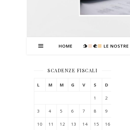
HOME
🫱
‍🫲
LE NOSTRE
SCADENZE FISCALI
L
M
M
G
V
S
D
1
2
3
4
5
6
7
8
9
10
11
12
13
14
15
16