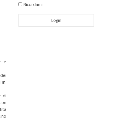
Ricordami
e e
dei
 in
 di
con
tita
zino