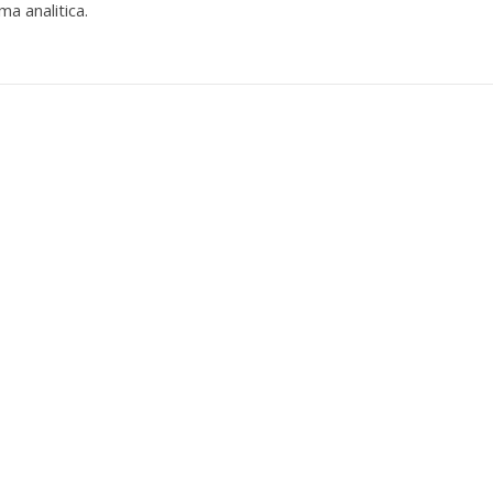
ma analitica.
per selezionare la categoria di tuo interesse (es. contabilità, Fisc