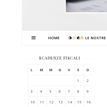
HOME
🫱
‍🫲
LE NOSTRE
SCADENZE FISCALI
L
M
M
G
V
S
D
1
2
3
4
5
6
7
8
9
10
11
12
13
14
15
16