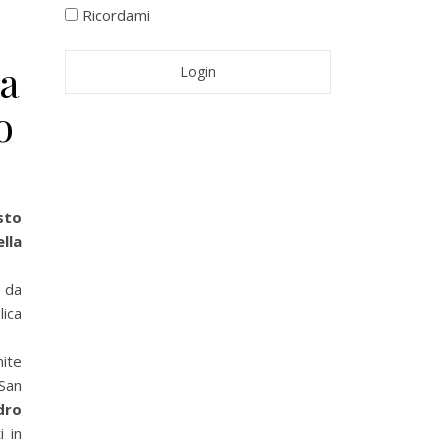
Ricordami
la
o
sto
lla
 da
lica
ite
 San
dro
i in