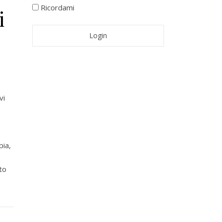
Ricordami
i
vi
pia,
to