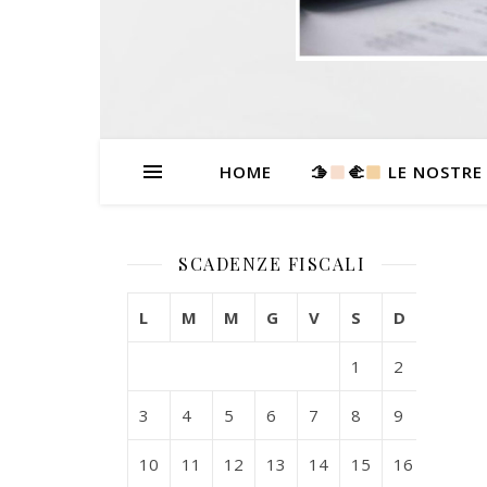
HOME
🫱
‍🫲
LE NOSTRE
SCADENZE FISCALI
L
M
M
G
V
S
D
1
2
3
4
5
6
7
8
9
10
11
12
13
14
15
16