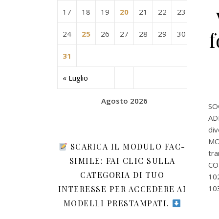
17
18
19
20
21
22
23
f
24
25
26
27
28
29
30
31
« Luglio
Agosto 2026
SOG
AD
div
MO
SCARICA IL MODULO FAC-
tra
SIMILE: FAI CLIC SULLA
CO
CATEGORIA DI TUO
102
103
INTERESSE PER ACCEDERE AI
MODELLI PRESTAMPATI.