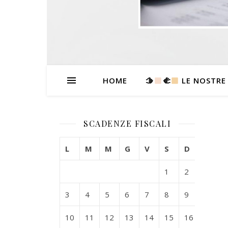
HOME
🫱
‍🫲
LE NOSTRE
SCADENZE FISCALI
L
M
M
G
V
S
D
1
2
3
4
5
6
7
8
9
10
11
12
13
14
15
16