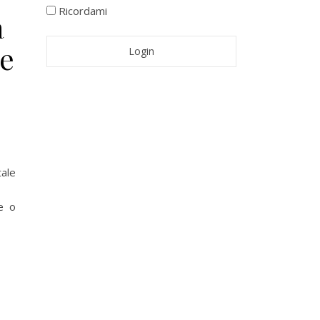
Ricordami
a
le
ale
e o