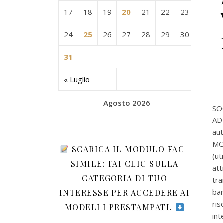
17
18
19
20
21
22
23
24
25
26
27
28
29
30
31
« Luglio
Agosto 2026
SOG
AD
au
MO
SCARICA IL MODULO FAC-
(ut
SIMILE: FAI CLIC SULLA
att
CATEGORIA DI TUO
tr
ban
INTERESSE PER ACCEDERE AI
ris
MODELLI PRESTAMPATI.
int