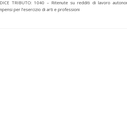
DICE TRIBUTO: 1040 – Ritenute su redditi di lavoro autono
pensi per l’esercizio di arti e professioni
per selezionare la categoria di tuo interesse (es. contabilità, Fisc