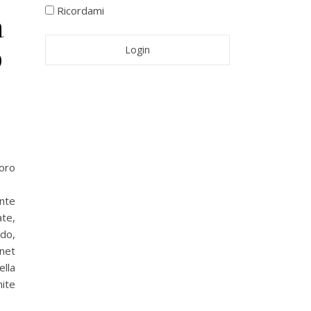
Ricordami
a
o
oro
nte
ate,
ndo,
net
ella
mite