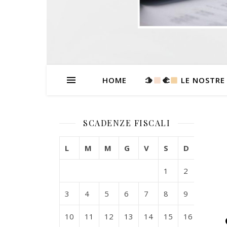
HOME
🫱
‍🫲
LE NOSTRE
SCADENZE FISCALI
L
M
M
G
V
S
D
1
2
3
4
5
6
7
8
9
10
11
12
13
14
15
16