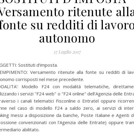
Versamento ritenute all
fonte su redditi di lavor
autonomo
17 Luglio 2017
GETTI: Sostituti d’imposta.
EMPIMENTO: Versamento ritenute alla fonte su redditi di lav
tonomo corrisposti nel mese precedente.
DALITA’:
Modello F24 con modalità telematiche, direttame
ilizzando i servizi "F24 web" o "F24 online" dell'Agenzia delle Entr
raverso i canali telematici Fisconline o Entratel oppure ricorre
anne nel caso di modello F24 a saldo zero, ai servizi di inter
king messi a disposizione da banche, Poste Italiane e Agenti d
cossione convenzionati con l'Agenzia delle Entrate) oppure tra
ermediario abilitato.