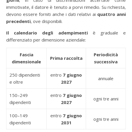
giorni
; in caso di discriminazioni accertate come
immotivate, il datore è tenuto a porvi rimedio. Su richiesta,
devono essere forniti anche i dati relativi ai
quattro anni
precedenti
, ove disponibili.
Il calendario degli adempimenti
è graduale e
differenziato per dimensione aziendale:
Fascia
Periodicità
Prima raccolta
dimensionale
successiva
250 dipendenti
entro
7 giugno
annuale
e oltre
2027
150–249
entro
7 giugno
ogni tre anni
dipendenti
2027
100–149
entro
7 giugno
ogni tre anni
dipendenti
2031