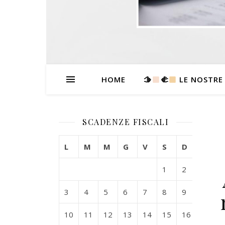
HOME
🫱
‍🫲
LE NOSTRE
SCADENZE FISCALI
L
M
M
G
V
S
D
1
2
3
4
5
6
7
8
9
10
11
12
13
14
15
16