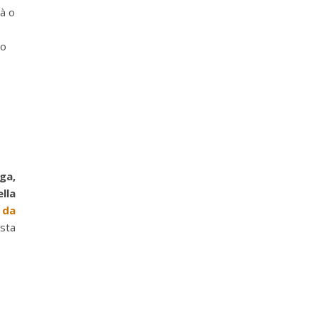
tà o
no
ga,
lla
 da
esta
o …)