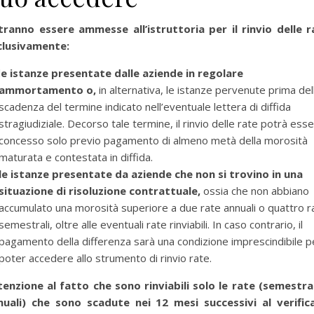
tranno essere ammesse all’istruttoria per il rinvio delle r
clusivamente:
l
e istanze presentate dalle aziende in regolare
ammortamento o,
in alternativa, le istanze pervenute prima del
scadenza del termine indicato nell’eventuale lettera di diffida
stragiudiziale. Decorso tale termine, il rinvio delle rate potrà ess
concesso solo previo pagamento di almeno metà della morosità
maturata e contestata in diffida.
le istanze presentate da aziende che non si trovino in una
situazione di risoluzione contrattuale,
ossia che non abbiano
accumulato una morosità superiore a due rate annuali o quattro r
semestrali, oltre alle eventuali rate rinviabili. In caso contrario, il
pagamento della differenza sarà una condizione imprescindibile p
poter accedere allo strumento di rinvio rate.
tenzione al fatto che sono rinviabili solo le rate (semestral
nuali) che sono scadute nei 12 mesi successivi al verifica