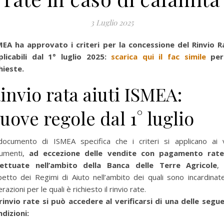
3 Luglio 2025
MEA ha approvato i criteri per la concessione del Rinvio R
plicabili dal 1° luglio 2025
:
scarica qui il fac simile
per
hieste.
invio rata aiuti ISMEA:
uove regole dal 1° luglio
 documento di ISMEA specifica che i criteri si applicano ai v
umenti,
ad eccezione delle vendite con pagamento rate
fettuate nell’ambito della Banca delle Terre Agricole
,
petto dei Regimi di Aiuto nell’ambito dei quali sono incardinat
razioni per le quali è richiesto il rinvio rate.
 rinvio rate si può accedere al verificarsi di una delle segue
dizioni: