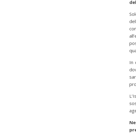
del
Sol
de
con
all
pos
qua
In 
dov
sa
pr
L’
so
age
Ne
pre