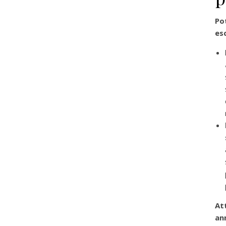
Po
es
At
an