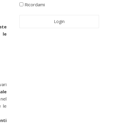
Ricordami
ate
 le
ari
ale
 nel
e le
nti