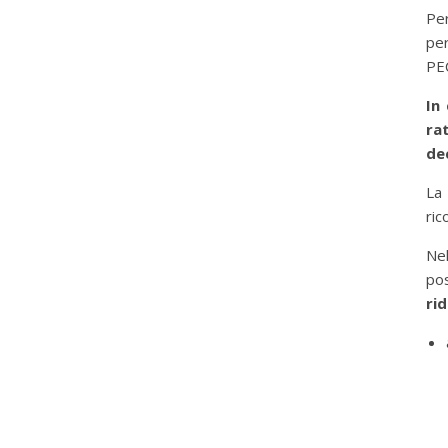
Per
per
PE
In
ra
de
La
ric
Ne
pos
ri