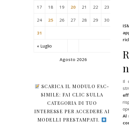
17
18
19
20
21
22
23
24
25
26
27
28
29
30
IS
ap
31
ric
« Luglio
R
Agosto 2026
n
Il
SCARICA IL MODULO FAC-
str
SIMILE: FAI CLIC SULLA
ef
ris
CATEGORIA DI TUO
ope
INTERESSE PER ACCEDERE AI
Al
MODELLI PRESTAMPATI.
con