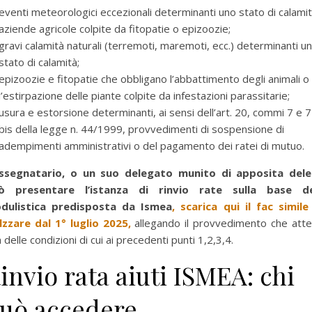
eventi meteorologici eccezionali determinanti uno stato di calami
aziende agricole colpite da fitopatie o epizoozie;
gravi calamità naturali (terremoti, maremoti, ecc.) determinanti u
stato di calamità;
epizoozie e fitopatie che obbligano l’abbattimento degli animali o
l’estirpazione delle piante colpite da infestazioni parassitarie;
usura e estorsione determinanti, ai sensi dell’art. 20, commi 7 e 7
bis della legge n. 44/1999, provvedimenti di sospensione di
adempimenti amministrativi o del pagamento dei ratei di mutuo.
assegnatario, o un suo delegato munito di apposita dele
ò presentare l’istanza di rinvio rate sulla base de
dulistica predisposta da Ismea
,
scarica qui il fac simile
ilzzare dal 1° luglio 2025,
allegando il provvedimento che att
 delle condizioni di cui ai precedenti punti 1,2,3,4.
per selezionare la categoria di tuo interesse (es. contabilità, Fisc
invio rata aiuti ISMEA: chi
uò accedere