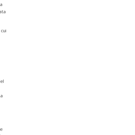
na
ata
 cui
el
ma
te