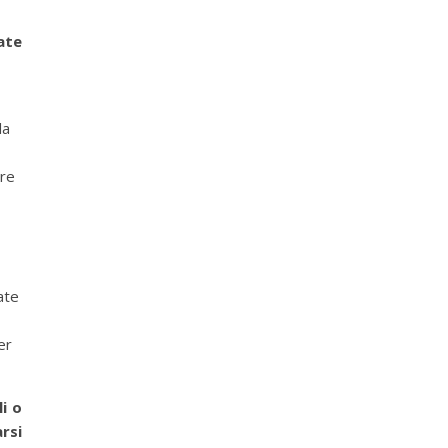
ate
la
ere
ate
er
i o
rsi