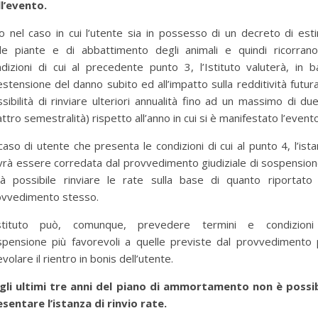
l’evento.
o nel caso in cui l’utente sia in possesso di un decreto di est
lle piante e di abbattimento degli animali e quindi ricorrano
dizioni di cui al precedente punto 3, l’Istituto valuterà, in 
’estensione del danno subito ed all’impatto sulla redditività futura
sibilità di rinviare ulteriori annualità fino ad un massimo di du
ttro semestralità) rispetto all’anno in cui si è manifestato l’evento
caso di utente che presenta le condizioni di cui al punto 4, l’ist
rà essere corredata dal provvedimento giudiziale di sospensio
rà possibile rinviare le rate sulla base di quanto riportato 
ovvedimento stesso.
Istituto può, comunque, prevedere termini e condizioni
spensione più favorevoli a quelle previste dal provvedimento 
volare il rientro in bonis dell’utente.
gli ultimi tre anni del piano di ammortamento non è possib
sentare l’istanza di rinvio rate.