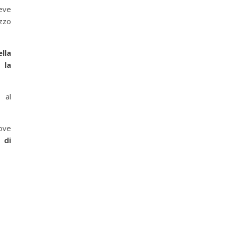
reve
izzo
lla
 la
 al
ove
 di