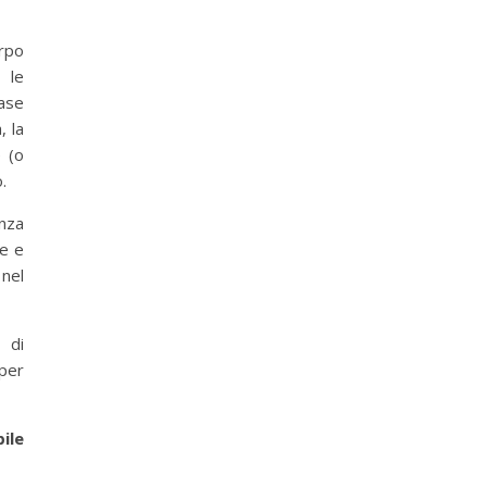
irpo
 le
base
, la
e (o
.
anza
ne e
nel
 di
per
ile