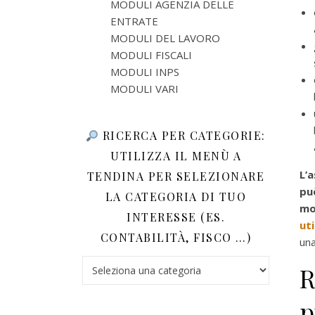
MODULI AGENZIA DELLE
ENTRATE
MODULI DEL LAVORO
MODULI FISCALI
MODULI INPS
MODULI VARI
RICERCA PER CATEGORIE:
UTILIZZA IL MENÙ A
L’
TENDINA PER SELEZIONARE
pu
LA CATEGORIA DI TUO
mo
INTERESSE (ES.
ut
CONTABILITÀ, FISCO …)
una
Ricerca per categorie: utilizza il menù a tendina 
R
p