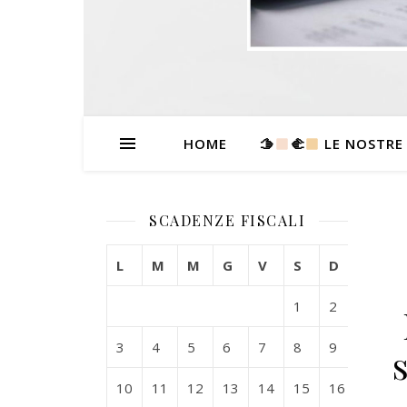
HOME
🫱
‍🫲
LE NOSTRE
SCADENZE FISCALI
L
M
M
G
V
S
D
1
2
3
4
5
6
7
8
9
10
11
12
13
14
15
16