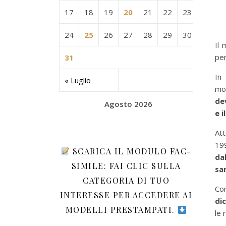
17
18
19
20
21
22
23
24
25
26
27
28
29
30
Il 
per
31
In
« Luglio
mod
de
Agosto 2026
e i
Att
19
SCARICA IL MODULO FAC-
da
SIMILE: FAI CLIC SULLA
sa
CATEGORIA DI TUO
Co
INTERESSE PER ACCEDERE AI
di
MODELLI PRESTAMPATI.
le 