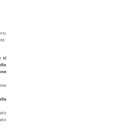
rsi
nte
 si
llo
one
iene
lla
gato
uato