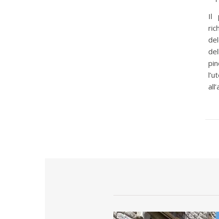
Il
ric
de
del
pin
l’u
all