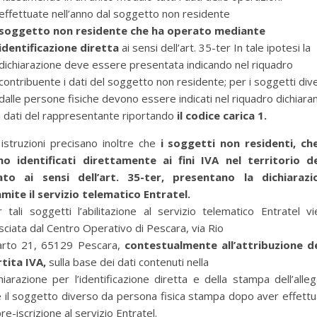
effettuate nell’anno dal soggetto non residente
soggetto non residente che ha operato mediante
identificazione diretta
ai sensi dell’art. 35-ter In tale ipotesi la
dichiarazione deve essere presentata indicando nel riquadro
contribuente i dati del soggetto non residente; per i soggetti dive
dalle persone fisiche devono essere indicati nel riquadro dichiara
i dati del rappresentante riportando
il codice carica 1.
istruzioni precisano inoltre che
i soggetti non residenti, che
no identificati direttamente ai fini IVA nel territorio de
ato ai sensi dell’art. 35-ter, presentano la dichiarazi
mite il servizio telematico Entratel.
 tali soggetti l’abilitazione al servizio telematico Entratel v
asciata dal Centro Operativo di Pescara, via Rio
arto 21, 65129 Pescara,
contestualmente all’attribuzione de
tita IVA,
sulla base dei dati contenuti nella
hiarazione per l’identificazione diretta e della stampa dell’alle
 il soggetto diverso da persona fisica stampa dopo aver effett
pre-iscrizione al servizio Entratel.