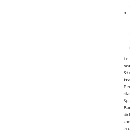
Le 
so
St
tra
Per
ril
Sp
Par
dic
che
la 