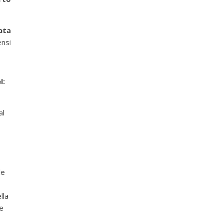
ata
nsi
l:
al
o
le
lla
te