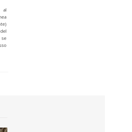
 al
onea
te)
 del
, se
esso