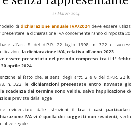
21 Marzo 2024
modello di
dichiarazione annuale IVA/2024
deve essere utiliz
 presentare la dichiarazione IVA concernente l’anno d’imposta 20
 base all’art. 8 del d.P.R. 22 luglio 1998, n. 322 e success
ificazioni,
la dichiarazione IVA, relativa all’anno 2023
ve essere presentata nel periodo compreso tra il 1° febbr
l 30 aprile 2024.
enzione al fatto che, ai sensi degli artt. 2 e 8 del d.P.R. 22 lu
98, n. 322, l
e dichiarazioni presentate entro novanta gio
lla scadenza del
termine sono valide, salvo l’applicazione de
nzion
i previste dalla legge
me evidenziato dalle istruzioni il
tra i casi particolari
chiarazione IVA vi è quella dei soggetti non residenti
, vedi
relative regole.