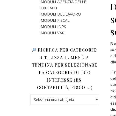
MODULI AGENZIA DELLE
D
ENTRATE
MODULI DEL LAVORO
s
MODULI FISCALI
MODULI INPS
s
MODULI VARI
Ne
co
RICERCA PER CATEGORIE:
dic
UTILIZZA IL MENÙ A
div
TENDINA PER SELEZIONARE
Il 
LA CATEGORIA DI TUO
del
INTERESSE (ES.
ca
CONTABILITÀ, FISCO …)
Ne
dic
Ricerca per categorie: utilizza il menù a tendina 
es
di
c