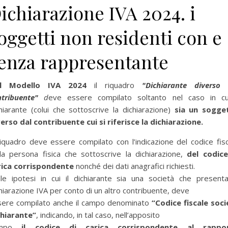
ichiarazione IVA 2024. i
oggetti non residenti con e
enza rappresentante
l Modello IVA 2024
il riquadro
"Dichiarante diverso 
ntribuente"
d
eve essere compilato soltanto nel caso in cui
hiarante (colui che sottoscrive la dichiarazione)
sia un sogge
erso dal contribuente cui si riferisce la dichiarazione.
riquadro deve essere compilato con l’indicazione del codice fis
la persona fisica che sottoscrive la dichiarazione,
del codice
rica corrispondente
nonché dei dati anagrafici richiesti.
lle ipotesi in cui il dichiarante sia una società che presenta
hiarazione IVA per conto di un altro contribuente, deve
per selezionare la categoria di tuo interesse (es. contabilità, Fisc
sere compilato anche il campo denominato
“Codice fiscale soci
chiarante”
, indicando, in tal caso, nell’apposito
ampo
il codice di carica corrispondente al rappo