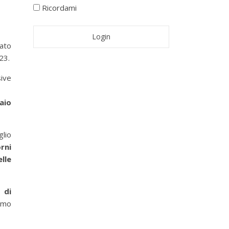
Ricordami
zato
23.
ive
aio
glio
rni
lle
 di
amo