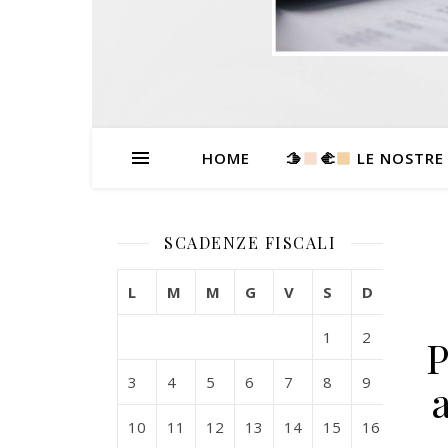
HOME
🫱
‍🫲
LE NOSTRE
SCADENZE FISCALI
L
M
M
G
V
S
D
1
2
P
3
4
5
6
7
8
9
10
11
12
13
14
15
16