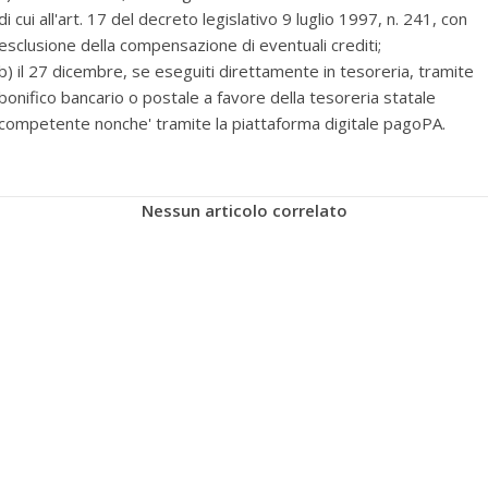
di cui all'art. 17 del decreto legislativo 9 luglio 1997, n. 241, con
esclusione della compensazione di eventuali crediti;
b) il 27 dicembre, se eseguiti direttamente in tesoreria, tramite
bonifico bancario o postale a favore della tesoreria statale
competente nonche' tramite la piattaforma digitale pagoPA.
Nessun articolo correlato
per selezionare la categoria di tuo interesse (es. contabilità, Fisc