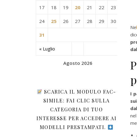
17
18
19
20
21
22
23
24
25
26
27
28
29
30
Ne
di
31
pr
« Luglio
da
P
Agosto 2026
p
SCARICA IL MODULO FAC-
I p
SIMILE: FAI CLIC SULLA
su
dal
CATEGORIA DI TUO
nel
INTERESSE PER ACCEDERE AI
me
MODELLI PRESTAMPATI.