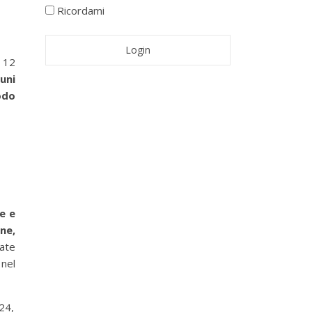
Ricordami
 12
uni
odo
he e
ne,
uate
 nel
/24,