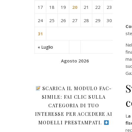
17
18
19
20
21
22
23
24
25
26
27
28
29
30
C
st
31
Nel
« Luglio
fin
ma
Agosto 2026
suc
Gaz
S
SCARICA IL MODULO FAC-
SIMILE: FAI CLIC SULLA
c
CATEGORIA DI TUO
INTERESSE PER ACCEDERE AI
L
a
MODELLI PRESTAMPATI.
fis
re