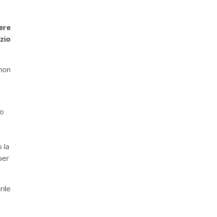
ere
zio
 non
lo
 la
per
o …)
rile