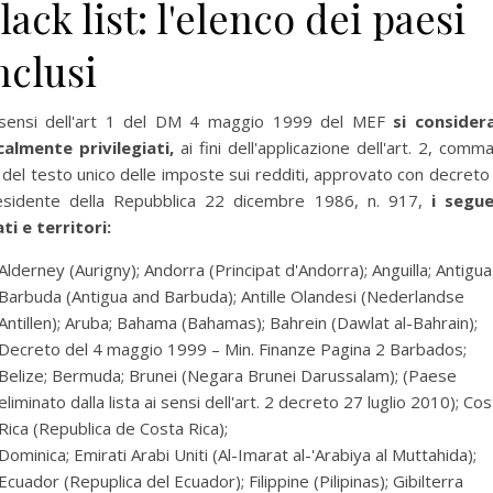
lack list: l'elenco dei paesi
nclusi
 sensi dell'art 1 del DM 4 maggio 1999 del MEF
si consider
scalmente privilegiati,
ai fini dell'applicazione dell'art. 2, comm
 del testo unico delle imposte sui redditi, approvato con decreto
esidente della Repubblica 22 dicembre 1986, n. 917,
i segue
ti e territori:
Alderney (Aurigny); Andorra (Principat d'Andorra); Anguilla; Antigua
Barbuda (Antigua and Barbuda); Antille Olandesi (Nederlandse
Antillen); Aruba; Bahama (Bahamas); Bahrein (Dawlat al-Bahrain);
Decreto del 4 maggio 1999 – Min. Finanze Pagina 2 Barbados;
Belize; Bermuda; Brunei (Negara Brunei Darussalam); (Paese
eliminato dalla lista ai sensi dell'art. 2 decreto 27 luglio 2010); Co
Rica (Republica de Costa Rica);
Dominica; Emirati Arabi Uniti (Al-Imarat al-'Arabiya al Muttahida);
Ecuador (Repuplica del Ecuador); Filippine (Pilipinas); Gibilterra