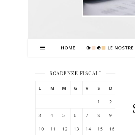
HOME
🫱
‍🫲
LE NOSTRE
SCADENZE FISCALI
L
M
M
G
V
S
D
1
2
3
4
5
6
7
8
9
10
11
12
13
14
15
16