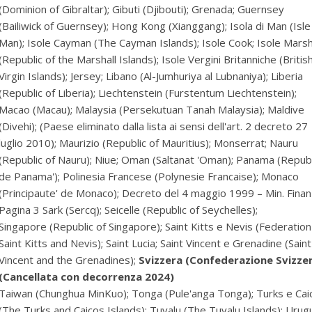
(Dominion of Gibraltar); Gibuti (Djibouti); Grenada; Guernsey
(Bailiwick of Guernsey); Hong Kong (Xianggang); Isola di Man (Isle
Man); Isole Cayman (The Cayman Islands); Isole Cook; Isole Marsh
(Republic of the Marshall Islands); Isole Vergini Britanniche (Britis
Virgin Islands); Jersey; Libano (Al-Jumhuriya al Lubnaniya); Liberia
(Republic of Liberia); Liechtenstein (Furstentum Liechtenstein);
Macao (Macau); Malaysia (Persekutuan Tanah Malaysia); Maldive
(Divehi); (Paese eliminato dalla lista ai sensi dell'art. 2 decreto 27
luglio 2010); Maurizio (Republic of Mauritius); Monserrat; Nauru
(Republic of Nauru); Niue; Oman (Saltanat 'Oman); Panama (Republ
de Panama'); Polinesia Francese (Polynesie Francaise); Monaco
(Principaute' de Monaco); Decreto del 4 maggio 1999 – Min. Fina
Pagina 3 Sark (Sercq); Seicelle (Republic of Seychelles);
Singapore (Republic of Singapore); Saint Kitts e Nevis (Federation
Saint Kitts and Nevis); Saint Lucia; Saint Vincent e Grenadine (Saint
Vincent and the Grenadines);
Svizzera (Confederazione Svizze
(Cancellata con decorrenza 2024)
Taiwan (Chunghua MinKuo); Tonga (Pule'anga Tonga); Turks e Cai
(The Turks and Caicos Islands); Tuvalu (The Tuvalu Islands); Urug