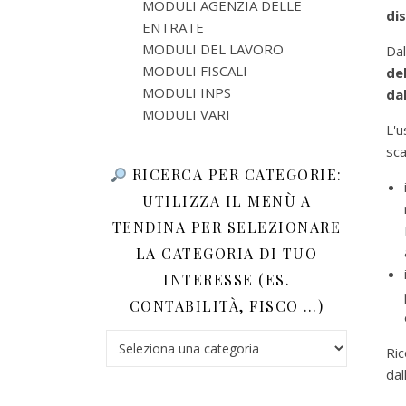
MODULI AGENZIA DELLE
dis
ENTRATE
MODULI DEL LAVORO
Dal
MODULI FISCALI
de
MODULI INPS
dal
MODULI VARI
L'u
sca
RICERCA PER CATEGORIE:
UTILIZZA IL MENÙ A
TENDINA PER SELEZIONARE
LA CATEGORIA DI TUO
INTERESSE (ES.
CONTABILITÀ, FISCO …)
Ricerca per categorie: utilizza il menù a tendina 
Ric
dal