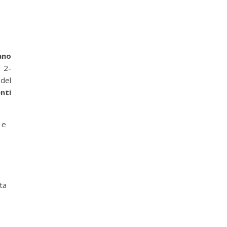
ano
a 2-
 del
nti
 e
sta