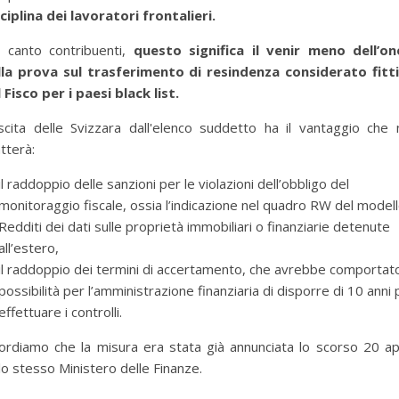
ciplina dei lavoratori frontalieri.
 canto contribuenti,
questo significa il venir meno dell’on
lla prova sul trasferimento di resindenza considerato fitti
 Fisco per i paesi black list.
scita delle Svizzara dall'elenco suddetto ha il vantaggio che
tterà:
il raddoppio delle sanzioni per le violazioni dell’obbligo del
monitoraggio fiscale, ossia l’indicazione nel quadro RW del model
Redditi dei dati sulle proprietà immobiliari o finanziarie detenute
all’estero,
il raddoppio dei termini di accertamento, che avrebbe comportato
possibilità per l’amministrazione finanziaria di disporre di 10 anni 
effettuare i controlli.
per selezionare la categoria di tuo interesse (es. contabilità, Fisc
ordiamo che la misura era stata già annunciata lo scorso 20 ap
lo stesso Ministero delle Finanze.