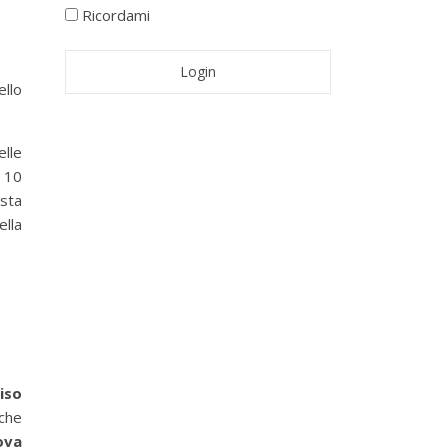
Ricordami
ello
elle
l 10
sta
ella
iso
 che
ova