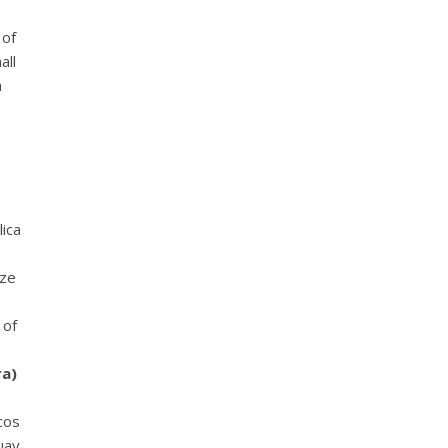
 of
all
h
ica
nze
 of
ra)
cos
uay