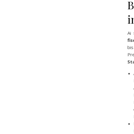
B
i
Ai
fi
bis
Pr
Sta