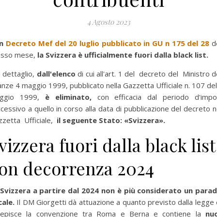
4 Agosto 2023
on
Decreto Mef del 20 luglio pubblicato in GU n 175 del 28
d
esso mese,
la Svizzera è ufficialmente fuori dalla black list.
 dettaglio,
dall'elenco
di cui all'art. 1 del decreto del Ministro d
anze 4 maggio 1999, pubblicato nella Gazzetta Ufficiale n. 107 de
ggio 1999,
è eliminato,
con efficacia dal periodo d'impo
cessivo a quello in corso alla data di pubblicazione del decreto n
zetta Ufficiale,
il seguente Stato: «Svizzera».
vizzera fuori dalla black list
on decorrenza 2024
 Svizzera a partire dal 2024 non è più considerato un parad
cale.
Il DM Giorgetti dà attuazione a quanto previsto dalla legge
cepisce la convenzione tra Roma e Berna e contiene la
nu