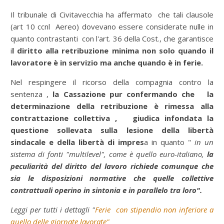
Il tribunale di Civitavecchia ha affermato che tali clausole
(art 10 ccnl Aereo) dovevano essere considerate nulle in
quanto contrastanti con l'art. 36 della Cost., che garantisce
i
l diritto alla retribuzione minima non solo quando il
lavoratore è
in servizio ma anche quando è in ferie.
Nel respingere il ricorso della compagnia contro la
sentenza ,
la Cassazione pur confermando che la
determinazione della retribuzione è rimessa alla
contrattazione collettiva , giudica infondata la
questione sollevata sulla lesione della libertà
sindacale e della libertà di impres
a in quanto "
in un
sistema di fonti "multilevel", come è quello euro-italiano,
la
peculiarità del diritto del lavoro richiede comunque che
sia le disposizioni normative che quelle collettive
contrattuali operino in sintonia e in parallelo tra loro".
Leggi per tutti i dettagli "
Ferie con stipendio non inferiore a
quello delle giornate lavorate"