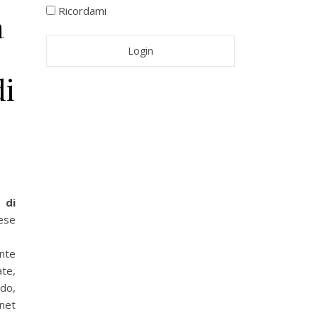
Ricordami
a
di
 di
ese
nte
ate,
ndo,
net