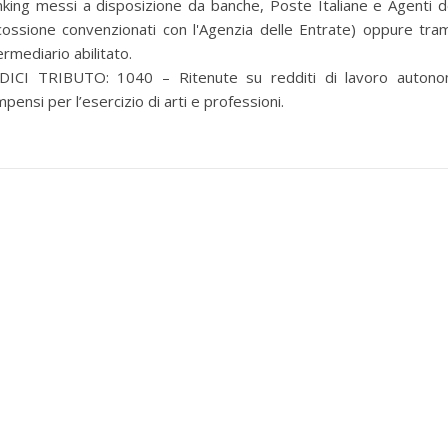
king messi a disposizione da banche, Poste Italiane e Agenti d
cossione convenzionati con l'Agenzia delle Entrate) oppure tra
ermediario abilitato.
DICI TRIBUTO: 1040 – Ritenute su redditi di lavoro autono
pensi per l’esercizio di arti e professioni.
per selezionare la categoria di tuo interesse (es. contabilità, Fisc