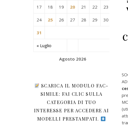
17
18
19
20
21
22
23
24
25
26
27
28
29
30
c
31
« Luglio
Agosto 2026
SOG
AD
SCARICA IL MODULO FAC-
ce
SIMILE: FAI CLIC SULLA
pr
CATEGORIA DI TUO
MO
(ut
INTERESSE PER ACCEDERE AI
att
MODELLI PRESTAMPATI.
tr