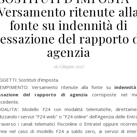
Versamento ritenute all
fonte su indennità di
essazione del rapporto 
agenzia
16 Giugno 2017
GETTI: Sostituti d'imposta.
EMPIMENTO: Versamento ritenute alla fonte su
indennità
ssazione del rapporto di agenzia
corrisposte nel m
ecedente.
DALITA’:
Modello F24 con modalità telematiche, direttame
ilizzando i servizi "F24 web" o "F24 online" dell'Agenzia delle Entr
raverso i canali telematici Fisconline o Entratel oppure ricorre
anne nel caso di modello F24 a saldo zero, ai servizi di inter