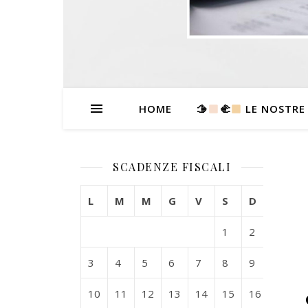
HOME
🫱
‍🫲
LE NOSTRE
SCADENZE FISCALI
L
M
M
G
V
S
D
1
2
3
4
5
6
7
8
9
10
11
12
13
14
15
16