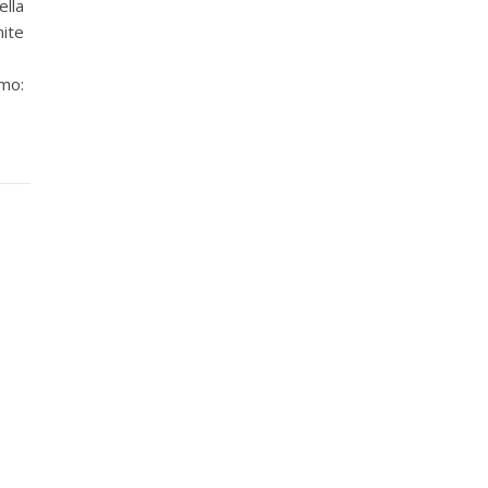
ella
mite
mo:
o …)