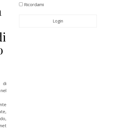
Ricordami
a
di
o
 di
 nel
nte
ate,
ndo,
net