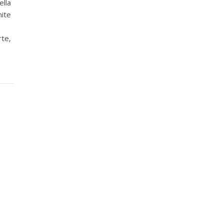
ella
mite
rte,
o …)