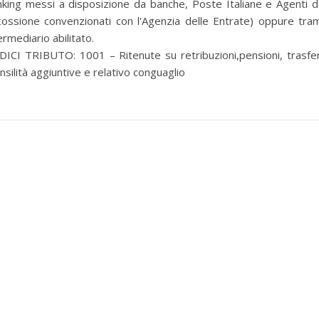
king messi a disposizione da banche, Poste Italiane e Agenti d
cossione convenzionati con l'Agenzia delle Entrate) oppure tra
ermediario abilitato.
ICI TRIBUTO: 1001 – Ritenute su retribuzioni,pensioni, trasfe
silità aggiuntive e relativo conguaglio
per selezionare la categoria di tuo interesse (es. contabilità, Fisc