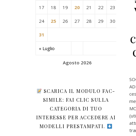
17
18
19
20
21
22
23
24
25
26
27
28
29
30
c
31
« Luglio
Agosto 2026
SOG
AD
SCARICA IL MODULO FAC-
ces
SIMILE: FAI CLIC SULLA
me
CATEGORIA DI TUO
MO
(ut
INTERESSE PER ACCEDERE AI
att
MODELLI PRESTAMPATI.
tr