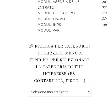
ban
MODULI AGENZIA DELLE
ris
ENTRATE
int
MODULI DEL LAVORO
COD
MODULI FISCALI
men
MODULI INPS
MODULI VARI
RICERCA PER CATEGORIE:
UTILIZZA IL MENÙ A
TENDINA PER SELEZIONARE
LA CATEGORIA DI TUO
INTERESSE (ES.
CONTABILITÀ, FISCO …)
Ricerca per categorie: utilizza il menù a tendina 