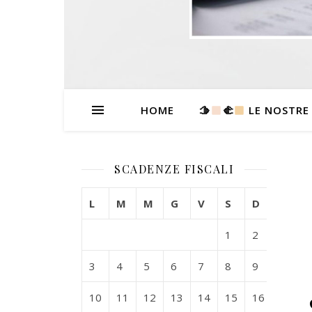
HOME
🫱
‍🫲
LE NOSTRE
SCADENZE FISCALI
L
M
M
G
V
S
D
1
2
3
4
5
6
7
8
9
10
11
12
13
14
15
16