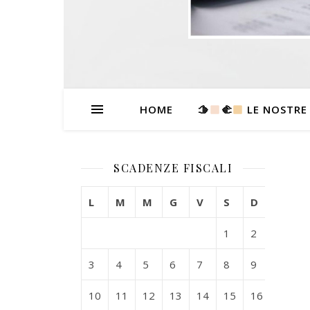
HOME
🫱
‍🫲
LE NOSTRE
SCADENZE FISCALI
L
M
M
G
V
S
D
1
2
3
4
5
6
7
8
9
10
11
12
13
14
15
16