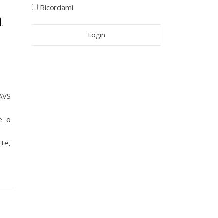
Ricordami
a
AVS
e o
rte,