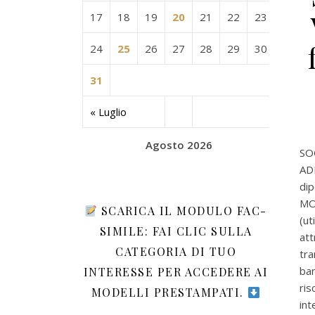
17
18
19
20
21
22
23
24
25
26
27
28
29
30
31
« Luglio
Agosto 2026
SOG
AD
dip
MO
SCARICA IL MODULO FAC-
(ut
SIMILE: FAI CLIC SULLA
att
CATEGORIA DI TUO
tr
ban
INTERESSE PER ACCEDERE AI
ris
MODELLI PRESTAMPATI.
int