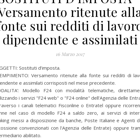
Versamento ritenute all
fonte sui redditi di lavor
dipendente e assimilati
16 Marzo 2017
GETTI: Sostituti d’imposta.
EMPIMENTO: Versamento ritenute alla fonte sui redditi di lav
endente e assimilati corrisposti nel mese precedente.
DALITA’:
Modello F24 con modalità telematiche, direttame
ilizzando i servizi "F24 web" o "F24 online" dell'Agenzia delle Entr
raverso i canali telematici Fisconline o Entratel oppure ricorre
anne nel caso di modello F24 a saldo zero, ai servizi di inter
king messi a disposizione da banche, Poste Italiane e Agenti d
cossione convenzionati con l'Agenzia delle Entrate) oppure tra
ermediario abilitato.