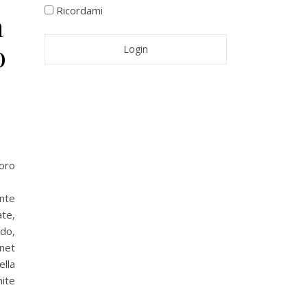
Ricordami
a
o
oro
nte
ate,
ndo,
net
ella
mite