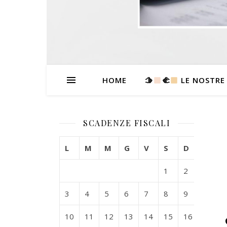
HOME
🫱
‍🫲
LE NOSTRE
SCADENZE FISCALI
L
M
M
G
V
S
D
1
2
3
4
5
6
7
8
9
10
11
12
13
14
15
16