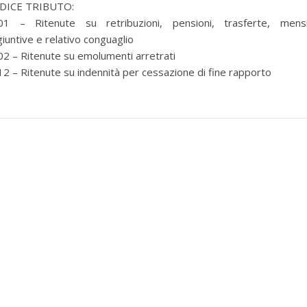
DICE TRIBUTO:
01 – Ritenute su retribuzioni, pensioni, trasferte, mensil
iuntive e relativo conguaglio
2 – Ritenute su emolumenti arretrati
2 – Ritenute su indennità per cessazione di fine rapporto
per selezionare la categoria di tuo interesse (es. contabilità, Fisc