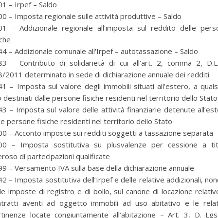
1 – Irpef – Saldo
0 – Imposta regionale sulle attività produttive – Saldo
01 – Addizionale regionale all'imposta sul reddito delle pers
iche
4 – Addizionale comunale all'Irpef – autotassazione – Saldo
3 – Contributo di solidarietà di cui all’art. 2, comma 2, D.L
/2011 determinato in sede di dichiarazione annuale dei redditi
1 – Imposta sul valore degli immobili situati all’estero, a quals
 destinati dalle persone fisiche residenti nel territorio dello Stato
3 – Imposta sul valore delle attività finanziarie detenute all’es
le persone fisiche residenti nel territorio dello Stato
0 – Acconto imposte sui redditi soggetti a tassazione separata
00 – Imposta sostitutiva su plusvalenze per cessione a tit
roso di partecipazioni qualificate
9 – Versamento IVA sulla base della dichiarazione annuale
2 – Imposta sostitutiva dell’Irpef e delle relative addizionali, no
per selezionare la categoria di tuo interesse (es. contabilità, Fisc
le imposte di registro e di bollo, sul canone di locazione relativ
ntratti aventi ad oggetto immobili ad uso abitativo e le relat
tinenze locate congiuntamente all’abitazione – Art. 3, D. Lgs