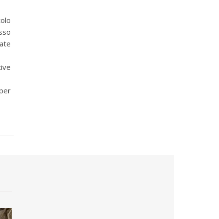
tolo
sso
ate
ive
per