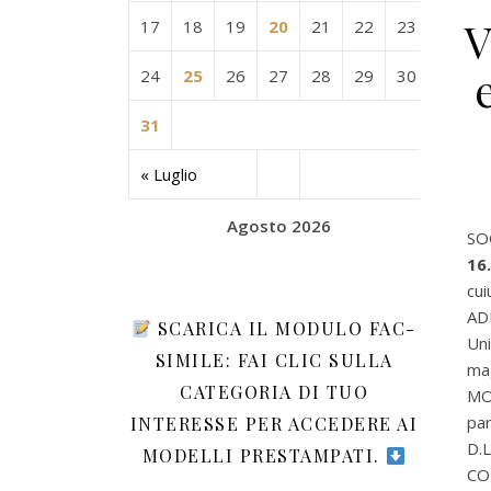
V
17
18
19
20
21
22
23
24
25
26
27
28
29
30
31
« Luglio
Agosto 2026
SO
16
cui
AD
SCARICA IL MODULO FAC-
Un
SIMILE: FAI CLIC SULLA
ma
CATEGORIA DI TUO
MO
par
INTERESSE PER ACCEDERE AI
D.L
MODELLI PRESTAMPATI.
CO