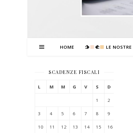
HOME
🫱
‍🫲
LE NOSTRE
SCADENZE FISCALI
L
M
M
G
V
S
D
1
2
3
4
5
6
7
8
9
10
11
12
13
14
15
16