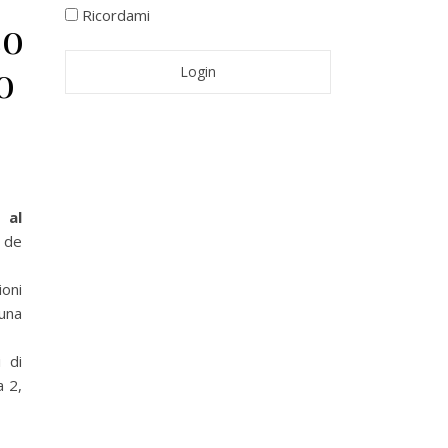
Ricordami
co
o
 al
l de
oni
una
 di
a 2,