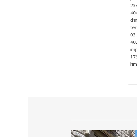
23
404
d’
te
03
40
imp
17
l'i