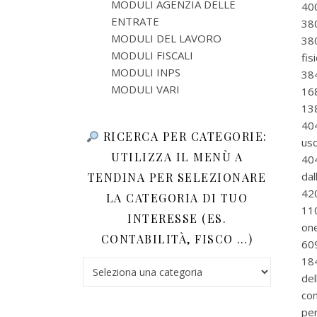
MODULI AGENZIA DELLE
400
ENTRATE
380
MODULI DEL LAVORO
38
MODULI FISCALI
fis
MODULI INPS
384
MODULI VARI
168
138
404
RICERCA PER CATEGORIE:
uso
UTILIZZA IL MENÙ A
404
dal
TENDINA PER SELEZIONARE
420
LA CATEGORIA DI TUO
11
INTERESSE (ES.
one
CONTABILITÀ, FISCO …)
609
184
Ricerca per categorie: utilizza il menù a tendina 
del
co
per